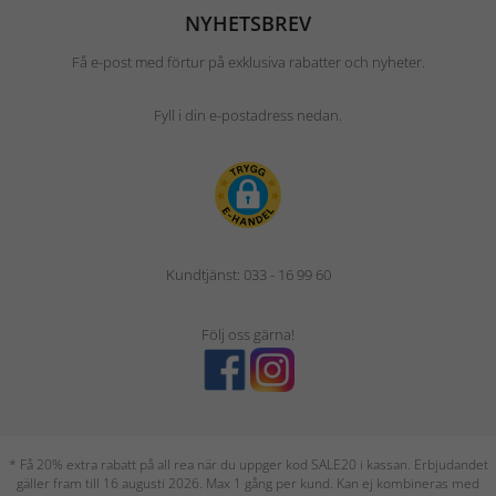
NYHETSBREV
Få e-post med förtur på exklusiva rabatter och nyheter.
Fyll i din e-postadress nedan.
Kundtjänst: 033 - 16 99 60
Följ oss gärna!
* Få 20% extra rabatt på all rea när du uppger kod SALE20 i kassan. Erbjudandet
gäller fram till 16 augusti 2026. Max 1 gång per kund. Kan ej kombineras med