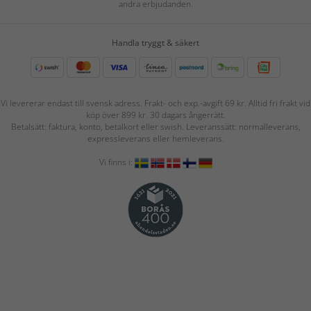
andra erbjudanden.
Handla tryggt & säkert
Vi levererar endast till svensk adress. Frakt- och exp.-avgift 69 kr. Alltid fri frakt vid
köp över 899 kr. 30 dagars ångerrätt.
Betalsätt: faktura, konto, betalkort eller swish. Leveranssätt: normalleverans,
expressleverans eller hemleverans.
Vi finns i: