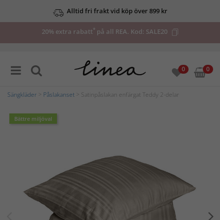
Alltid fri frakt vid köp över 899 kr
*
20% extra rabatt
på all REA. Kod:
SALE20
0
0
Sängkläder
>
Påslakanset
> Satinpåslakan enfärgat Teddy 2-delar
Bättre miljöval