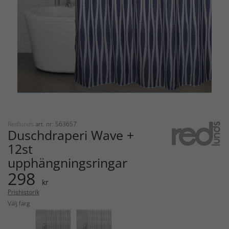
Redlunds
art. nr: 563657
Duschdraperi Wave +
12st
upphängningsringar
298
kr
Prishistorik
Välj färg