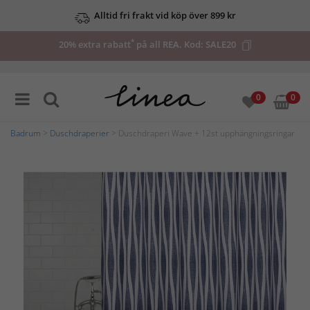
Alltid fri frakt vid köp över 899 kr
*
20% extra rabatt
på all REA. Kod:
SALE20
0
0
Badrum
>
Duschdraperier
> Duschdraperi Wave + 12st upphängningsringar