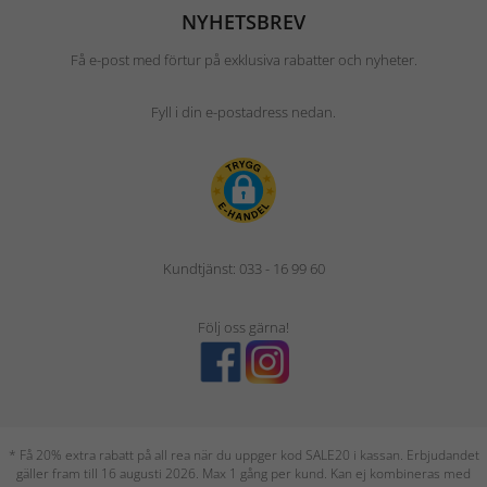
NYHETSBREV
Få e-post med förtur på exklusiva rabatter och nyheter.
Fyll i din e-postadress nedan.
Kundtjänst: 033 - 16 99 60
Följ oss gärna!
* Få 20% extra rabatt på all rea när du uppger kod SALE20 i kassan. Erbjudandet
gäller fram till 16 augusti 2026. Max 1 gång per kund. Kan ej kombineras med