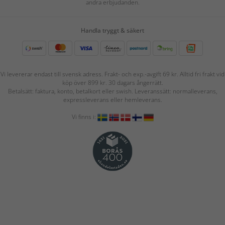
andra erbjudanden.
Handla tryggt & säkert
Vi levererar endast till svensk adress. Frakt- och exp.-avgift 69 kr. Alltid fri frakt vid
köp över 899 kr. 30 dagars ångerrätt.
Betalsätt: faktura, konto, betalkort eller swish. Leveranssätt: normalleverans,
expressleverans eller hemleverans.
Vi finns i: