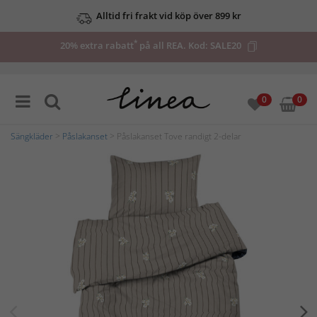
Alltid fri frakt vid köp över 899 kr
*
20% extra rabatt
på all REA. Kod:
SALE20
0
0
Sängkläder
>
Påslakanset
> Påslakanset Tove randigt 2-delar