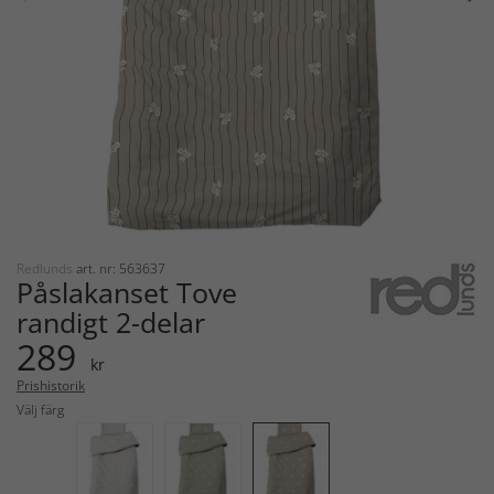
Redlunds
art. nr: 563637
Påslakanset Tove
randigt 2-delar
289
kr
Prishistorik
Välj färg