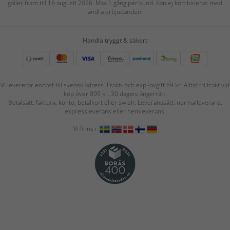
gäller fram till 16 augusti 2026. Max 1 gång per kund. Kan ej kombineras med
andra erbjudanden.
Handla tryggt & säkert
Vi levererar endast till svensk adress. Frakt- och exp.-avgift 69 kr. Alltid fri frakt vid
köp över 899 kr. 30 dagars ångerrätt.
Betalsätt: faktura, konto, betalkort eller swish. Leveranssätt: normalleverans,
expressleverans eller hemleverans.
Vi finns i: