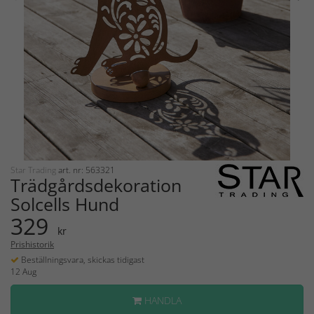
Star Trading
art. nr: 563321
Trädgårdsdekoration
Solcells Hund
329
kr
Prishistorik
Beställningsvara, skickas tidigast
12 Aug
HANDLA