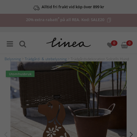
Alltid fri frakt vid köp över 899 kr
*
20% extra rabatt
på all REA. Kod:
SALE20
0
0
Belysning
>
Trädgård- & utebelysning
> Trädgårdsdekoration Solcells Hund
Utomhusbruk