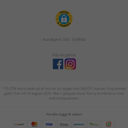
Kundtjänst: 033 - 16 99 60
Följ oss gärna!
* Få 20% extra rabatt på all rea när du uppger kod SALE20 i kassan. Erbjudandet
gäller fram till 16 augusti 2026. Max 1 gång per kund. Kan ej kombineras med
andra erbjudanden.
Handla tryggt & säkert