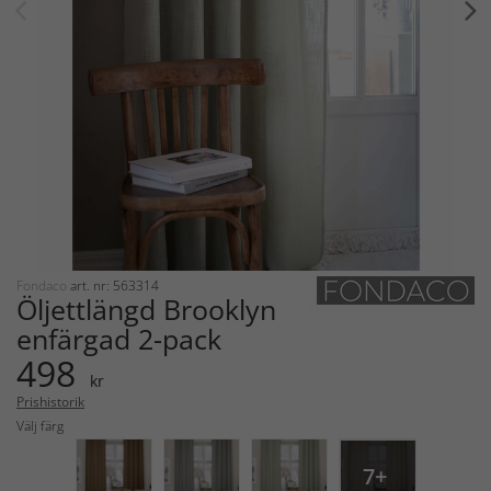
Fondaco
art. nr: 563314
Öljettlängd Brooklyn
enfärgad 2-pack
498
kr
Prishistorik
Välj färg
7+