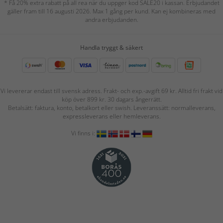
* Få 20% extra rabatt på all rea när du uppger kod SALE20 i kassan. Erbjudandet
gäller fram till 16 augusti 2026. Max 1 gång per kund. Kan ej kombineras med
andra erbjudanden.
Handla tryggt & säkert
Vi levererar endast till svensk adress. Frakt- och exp.-avgift 69 kr. Alltid fri frakt vid
köp över 899 kr. 30 dagars ångerrätt.
Betalsätt: faktura, konto, betalkort eller swish. Leveranssätt: normalleverans,
expressleverans eller hemleverans.
Vi finns i: