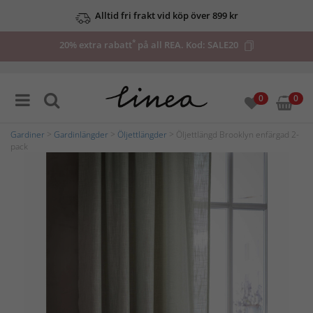
Alltid fri frakt vid köp över 899 kr
*
20% extra rabatt
på all REA. Kod:
SALE20
0
0
Gardiner
>
Gardinlängder
>
Öljettlängder
> Öljettlängd Brooklyn enfärgad 2-
pack