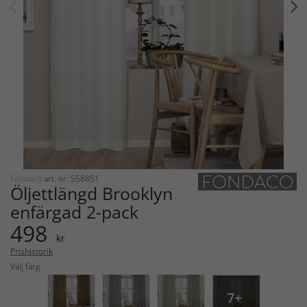
Fondaco
art. nr: 558851
Öljettlängd Brooklyn
enfärgad 2-pack
498
kr
Prishistorik
Välj färg
7+