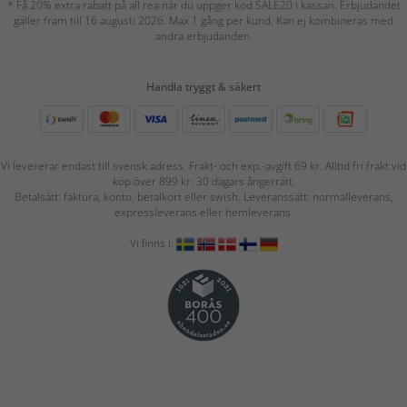
* Få 20% extra rabatt på all rea när du uppger kod SALE20 i kassan. Erbjudandet
gäller fram till 16 augusti 2026. Max 1 gång per kund. Kan ej kombineras med
andra erbjudanden.
Handla tryggt & säkert
Vi levererar endast till svensk adress. Frakt- och exp.-avgift 69 kr. Alltid fri frakt vid
köp över 899 kr. 30 dagars ångerrätt.
Betalsätt: faktura, konto, betalkort eller swish. Leveranssätt: normalleverans,
expressleverans eller hemleverans.
Vi finns i: