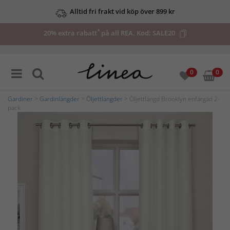
Alltid fri frakt vid köp över 899 kr
*
20% extra rabatt
på all REA. Kod:
SALE20
0
0
Gardiner
>
Gardinlängder
>
Öljettlängder
> Öljettlängd Brooklyn enfärgad 2-
pack