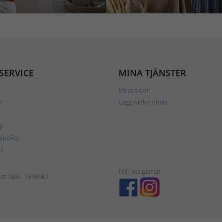
SERVICE
MINA TJÄNSTER
Mina sidor
r
Lägg order direkt
p
tspolicy
d
Följ oss gärna!
t: 033 - 16 99 60