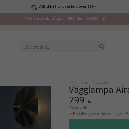
Alltid fri frakt vid köp över 899 kr
*
20% extra rabatt
på all REA. Kod:
SALE20
PR Home
art. nr: 563099
Vägglampa Air
799
kr
Prishistorik
Beställningsvara, skickas tidigast 1