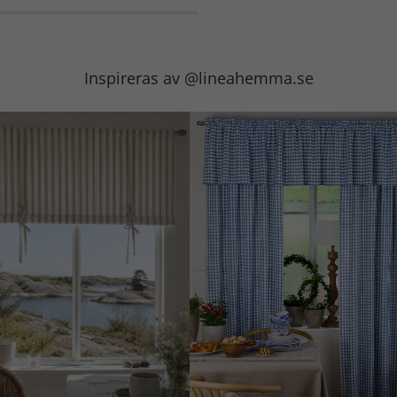
Inspireras av @lineahemma.se