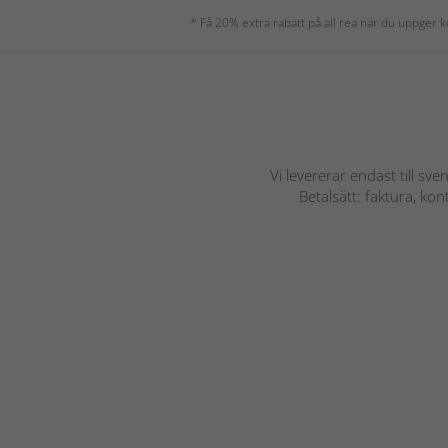
* Få 20% extra rabatt på all rea när du uppger
Vi levererar endast till sve
Betalsätt: faktura, ko