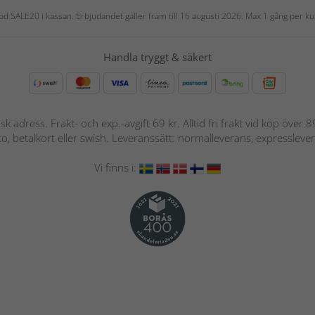
 kod SALE20 i kassan. Erbjudandet gäller fram till 16 augusti 2026. Max 1 gång per
Handla tryggt & säkert
nsk adress. Frakt- och exp.-avgift 69 kr. Alltid fri frakt vid köp över
nto, betalkort eller swish. Leveranssätt: normalleverans, expressleve
Vi finns i: