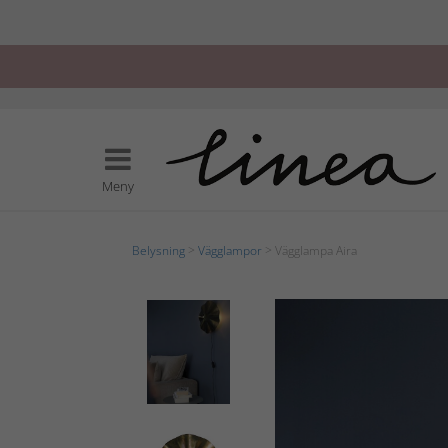
Meny
Belysning
>
Vägglampor
> Vägglampa Aira