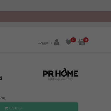
0
0
Logga in
a
8 Aug
HANDLA