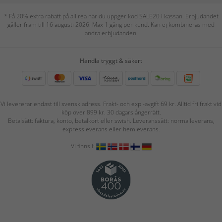
* Få 20% extra rabatt på all rea när du uppger kod SALE20 i kassan. Erbjudandet
gäller fram till 16 augusti 2026. Max 1 gång per kund. Kan ej kombineras med
andra erbjudanden.
Handla tryggt & säkert
Vi levererar endast till svensk adress. Frakt- och exp.-avgift 69 kr. Alltid fri frakt vid
köp över 899 kr. 30 dagars ångerrätt.
Betalsätt: faktura, konto, betalkort eller swish. Leveranssätt: normalleverans,
expressleverans eller hemleverans.
Vi finns i: