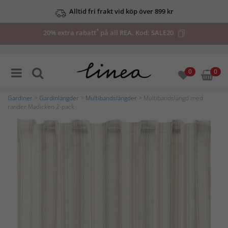
Alltid fri frakt vid köp över 899 kr
*
20% extra rabatt
på all REA. Kod:
SALE20
0
0
Gardiner
>
Gardinlängder
>
Multibandslängder
> Multibandslängd med
ränder Madicken 2-pack