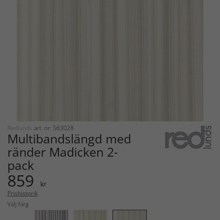
Redlunds
art. nr: 563028
Multibandslängd med
ränder Madicken 2-
pack
859
kr
Prishistorik
Välj färg