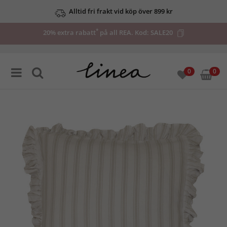
Alltid fri frakt vid köp över 899 kr
*
20% extra rabatt
på all REA. Kod:
SALE20
0
0