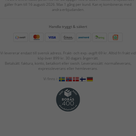
gäller fram till 16 augusti 2026. Max 1 gång per kund. Kan ej kombineras med
andra erbjudanden.
Handla tryggt & säkert
Vi levererar endast till svensk adress. Frakt- och exp.-avgift 69 kr. Alltid fri frakt vid
köp över 899 kr. 30 dagars ångerrätt.
Betalsätt: faktura, konto, betalkort eller swish. Leveranssätt: normalleverans,
expressleverans eller hemleverans.
Vi finns i: