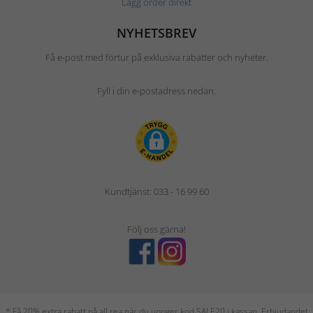
Lägg order direkt
NYHETSBREV
Få e-post med förtur på exklusiva rabatter och nyheter.
Fyll i din e-postadress nedan.
Kundtjänst: 033 - 16 99 60
Följ oss gärna!
* Få 20% extra rabatt på all rea när du uppger kod SALE20 i kassan. Erbjudandet