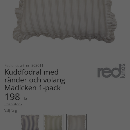
Redlunds
art. nr: 563011
Kuddfodral med
ränder och volang
Madicken 1-pack
198
kr
Prishistorik
Välj färg