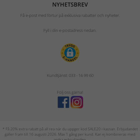
NYHETSBREV
Få e-post med förtur på exklusiva rabatter och nyheter.
Fyll i din e-postadress nedan.
Kundtjänst: 033 - 16 99 60
Följ oss gärna!
* Få 20% extra rabatt på all rea när du uppger kod SALE20 i kassan. Erbjudandet
gäller fram till 16 augusti 2026. Max 1 gång per kund. Kan ej kombineras med
andra erbjudanden.