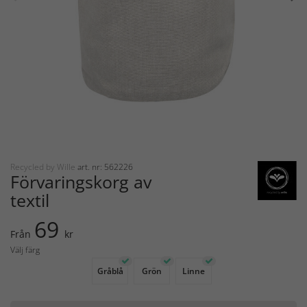
Recycled by Wille
art. nr: 562226
Förvaringskorg av
textil
69
Från
kr
Välj färg
Gråblå
Grön
Linne