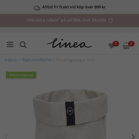
Alltid fri frakt vid köp över 899 kr
*
20% extra rabatt
på all REA. Kod:
SALE20
0
0
Badrum
>
Badrumstillbehör
> Förvaringskorg av textil
Bättre miljöval