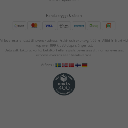
Handla tryggt & säkert
Vi levererar endast till svensk adress. Frakt- och exp.-avgift 69 kr. Alltid fri frakt vid
köp över 899 kr. 30 dagars ångerrätt.
Betalsätt: faktura, konto, betalkort eller swish. Leveranssätt: normalleverans,
expressleverans eller hemleverans.
Vi finns i: