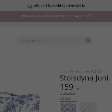
Alltid fri frakt vid köp över 899 kr
*
20% extra rabatt
på all REA. Kod:
SALE20
Classic Textiles
art. nr: 562168
Stolsdyna Juni
159
kr
Prishistorik
Välj färg