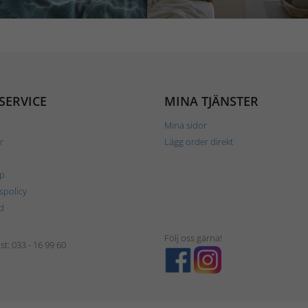
SERVICE
MINA TJÄNSTER
Mina sidor
r
Lägg order direkt
p
tspolicy
d
Följ oss gärna!
t: 033 - 16 99 60