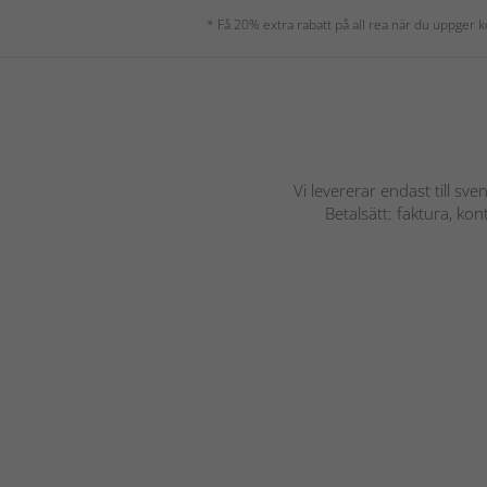
* Få 20% extra rabatt på all rea när du uppger
Vi levererar endast till sve
Betalsätt: faktura, ko