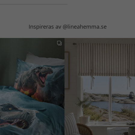
Inspireras av @lineahemma.se