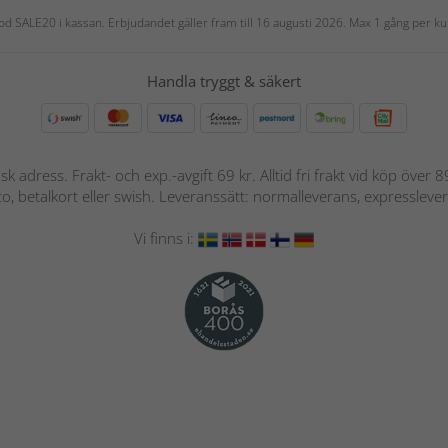
 kod SALE20 i kassan. Erbjudandet gäller fram till 16 augusti 2026. Max 1 gång per
Handla tryggt & säkert
nsk adress. Frakt- och exp.-avgift 69 kr. Alltid fri frakt vid köp över
nto, betalkort eller swish. Leveranssätt: normalleverans, expressleve
Vi finns i: