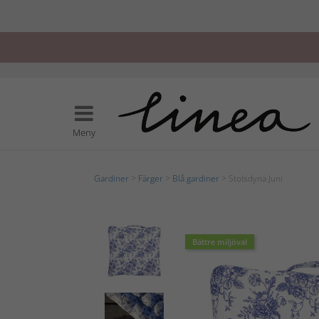
Meny
Gardiner
>
Färger
>
Blå gardiner
> Stolsdyna Juni
Bättre miljöval