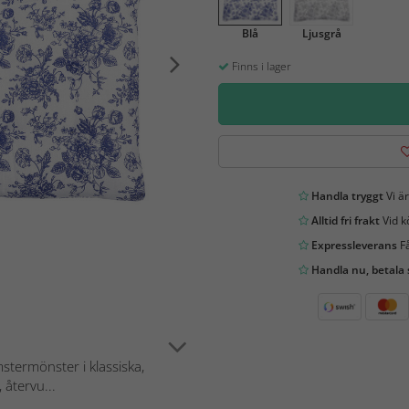
Blå
Ljusgrå
Finns i lager
Handla tryggt
Vi är
Alltid fri frakt
Vid k
Expressleverans
Få
Handla nu, betala
stermönster i klassiska,
 återvu...