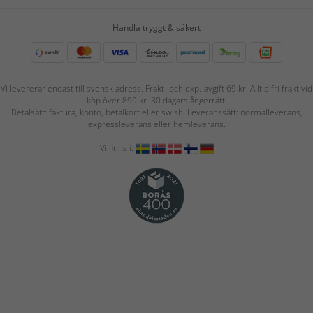
Handla tryggt & säkert
Vi levererar endast till svensk adress. Frakt- och exp.-avgift 69 kr. Alltid fri frakt vid
köp över 899 kr. 30 dagars ångerrätt.
Betalsätt: faktura, konto, betalkort eller swish. Leveranssätt: normalleverans,
expressleverans eller hemleverans.
Vi finns i: