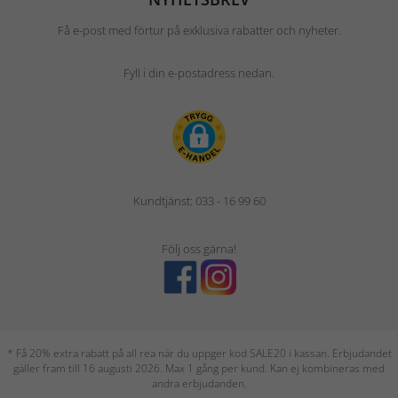
Få e-post med förtur på exklusiva rabatter och nyheter.
Fyll i din e-postadress nedan.
Kundtjänst: 033 - 16 99 60
Följ oss gärna!
* Få 20% extra rabatt på all rea när du uppger kod SALE20 i kassan. Erbjudandet
gäller fram till 16 augusti 2026. Max 1 gång per kund. Kan ej kombineras med
andra erbjudanden.