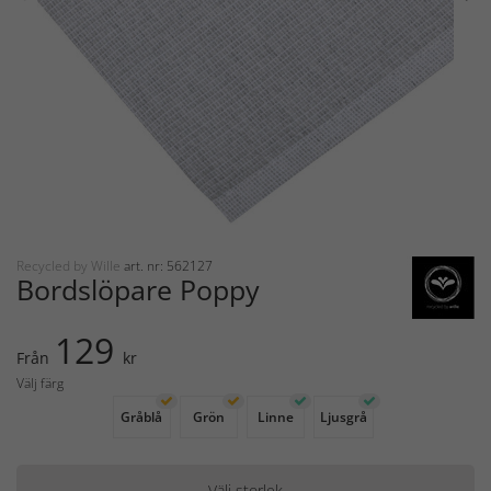
Recycled by Wille
art. nr: 562127
Bordslöpare Poppy
129
Från
kr
Välj färg
Gråblå
Grön
Linne
Ljusgrå
Välj storlek