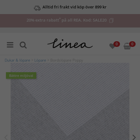
Alltid fri frakt vid köp över 899 kr
*
20% extra rabatt
på all REA. Kod:
SALE20
0
0
Dukar & löpare
>
Löpare
> Bordslöpare Poppy
Bättre miljöval