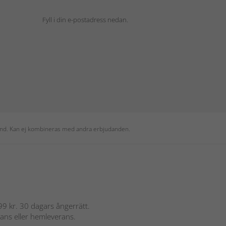
Fyll i din e-postadress nedan.
 kund. Kan ej kombineras med andra erbjudanden.
 899 kr. 30 dagars ångerrätt.
rans eller hemleverans.