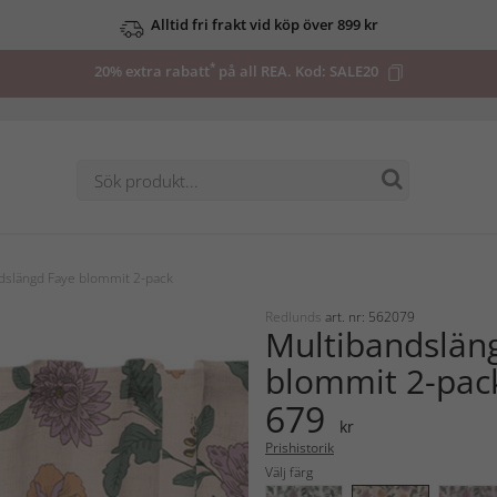
Alltid fri frakt vid köp över 899 kr
*
20% extra rabatt
på all REA. Kod:
SALE20
dslängd Faye blommit 2-pack
Redlunds
art. nr: 562079
Multibandslän
blommit 2-pac
679
kr
Prishistorik
Välj färg