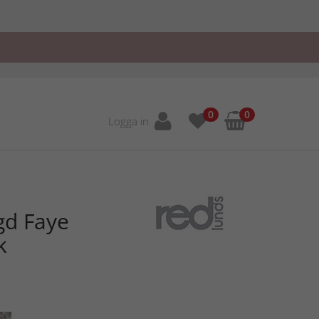
0
0
Logga in
gd Faye
k