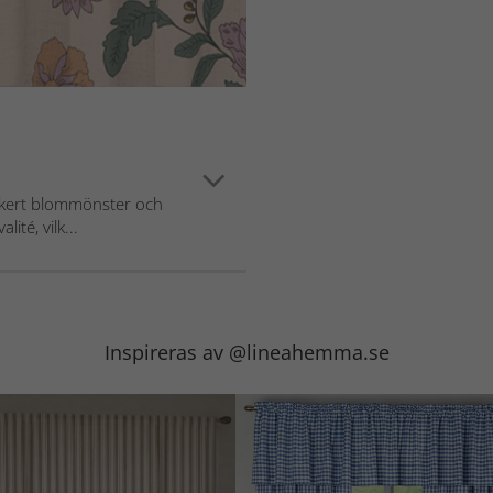
ckert blommönster och
ité, vilk...
Inspireras av @lineahemma.se