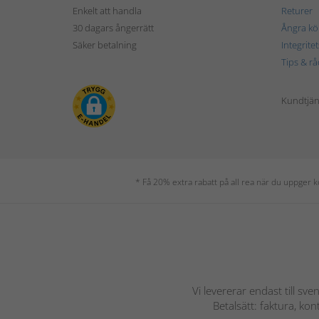
Enkelt att handla
Returer
30 dagars ångerrätt
Ångra kö
Säker betalning
Integrite
Tips & rå
Kundtjäns
* Få 20% extra rabatt på all rea när du uppger
Vi levererar endast till sve
Betalsätt: faktura, ko