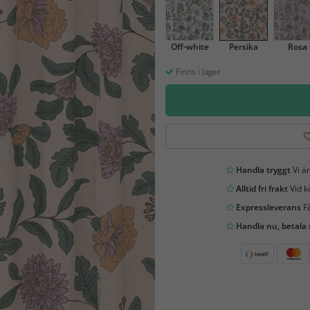
Off-white
Persika
Rosa
Finns i lager
Handla tryggt
Vi är
Alltid fri frakt
Vid k
Expressleverans
Få
Handla nu, betala