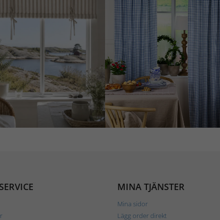
SERVICE
MINA TJÄNSTER
Mina sidor
r
Lägg order direkt