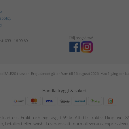
p
tspolicy
d
Följ oss gärna!
t: 033 - 16 99 60
 kod SALE20 i kassan. Erbjudandet gäller fram till 16 augusti 2026. Max 1 gång per
Handla tryggt & säkert
nsk adress. Frakt- och exp.-avgift 69 kr. Alltid fri frakt vid köp över
nto, betalkort eller swish. Leveranssätt: normalleverans, expressleve