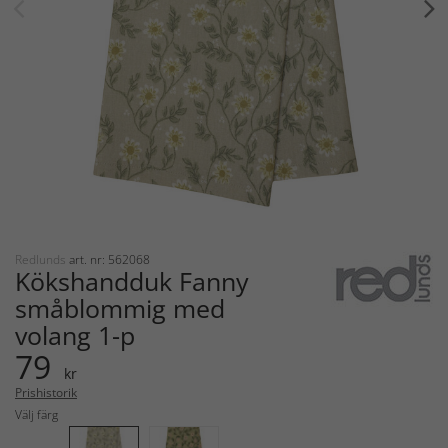
Redlunds
art. nr: 562068
Kökshandduk Fanny
småblommig med
volang 1-p
79
kr
Prishistorik
Välj färg