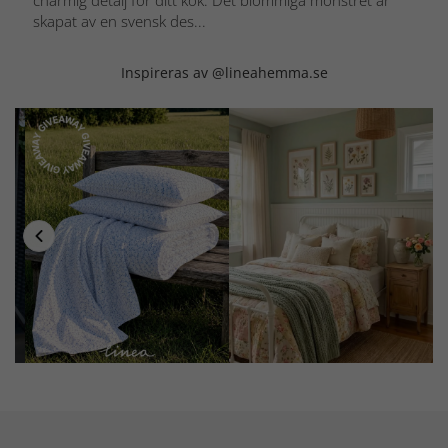
charmig detalj för ditt kök. Det blommiga mönstret är
skapat av en svensk des...
Inspireras av @lineahemma.se