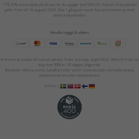
* Få 20% extra rabatt på all rea när du uppger kod SALE20 i kassan. Erbjudandet
gäller fram till 16 augusti 2026. Max 1 gång per kund. Kan ej kombineras med
andra erbjudanden.
Handla tryggt & säkert
Vi levererar endast till svensk adress. Frakt- och exp.-avgift 69 kr. Alltid fri frakt vid
köp över 899 kr. 30 dagars ångerrätt.
Betalsätt: faktura, konto, betalkort eller swish. Leveranssätt: normalleverans,
expressleverans eller hemleverans.
Vi finns i: