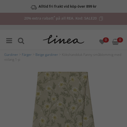
Alltid fri frakt vid köp över 899 kr
*
20% extra rabatt
på all REA. Kod:
SALE20
0
0
Gardiner
>
Färger
>
Beige gardiner
> Kökshandduk Fanny småblommig med
volang 1-p