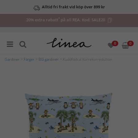
Alltid fri frakt vid köp över 899 kr
*
20% extra rabatt
på all REA. Kod:
SALE20
0
0
Gardiner
>
Färger
>
Blå gardiner
> Kuddfodral Kurrekurreduttön