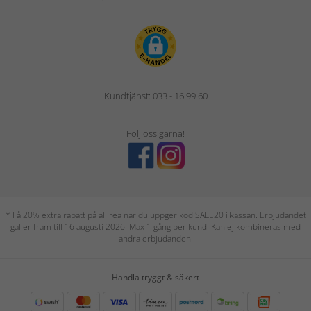
Kundtjänst: 033 - 16 99 60
Följ oss gärna!
* Få 20% extra rabatt på all rea när du uppger kod SALE20 i kassan. Erbjudandet
gäller fram till 16 augusti 2026. Max 1 gång per kund. Kan ej kombineras med
andra erbjudanden.
Handla tryggt & säkert