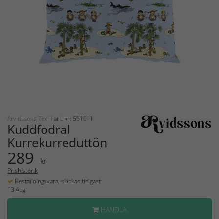
Arvidssons Textil
art. nr: 561011
Kuddfodral
Kurrekurreduttön
289
kr
Prishistorik
Beställningsvara, skickas tidigast
13 Aug
HANDLA