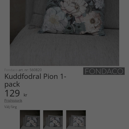
Fondaco
art. nr: 560820
Kuddfodral Pion 1-
pack
129
kr
Prishistorik
Välj färg