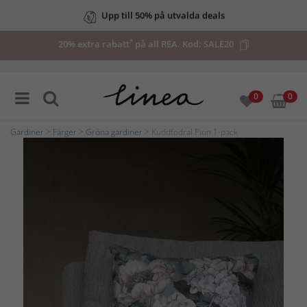
Upp till 50% på utvalda deals
*
20% extra rabatt
på all REA. Kod:
SALE20
0
0
Gardiner
>
Färger
>
Gröna gardiner
> Kuddfodral Pion 1-pack