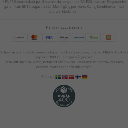
* Få 20% extra rabatt på all rea när du uppger kod SALE20 i kassan. Erbjudandet
gäller fram till 16 augusti 2026. Max 1 gång per kund. Kan ej kombineras med
andra erbjudanden.
Handla tryggt & säkert
Vi levererar endast till svensk adress. Frakt- och exp.-avgift 69 kr. Alltid fri frakt vid
köp över 899 kr. 30 dagars ångerrätt.
Betalsätt: faktura, konto, betalkort eller swish. Leveranssätt: normalleverans,
expressleverans eller hemleverans.
Vi finns i: