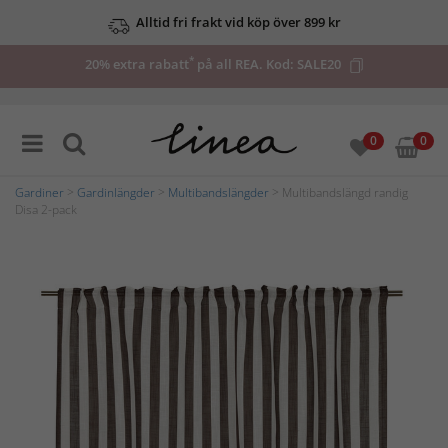
Alltid fri frakt vid köp över 899 kr
*
20% extra rabatt
på all REA. Kod:
SALE20
0
0
Gardiner
>
Gardinlängder
>
Multibandslängder
> Multibandslängd randig
Disa 2-pack