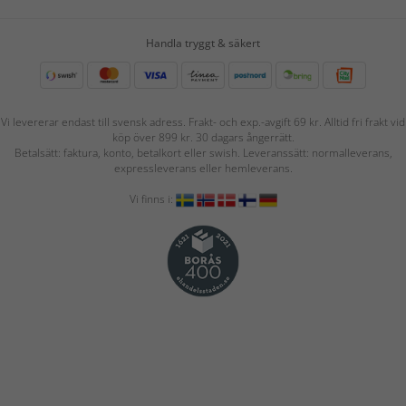
Handla tryggt & säkert
Vi levererar endast till svensk adress. Frakt- och exp.-avgift 69 kr. Alltid fri frakt vid
köp över 899 kr. 30 dagars ångerrätt.
Betalsätt: faktura, konto, betalkort eller swish. Leveranssätt: normalleverans,
expressleverans eller hemleverans.
Vi finns i: