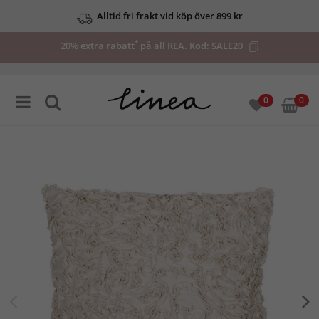
Alltid fri frakt vid köp över 899 kr
*
20% extra rabatt
på all REA. Kod:
SALE20
0
0