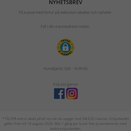
NYHETSBREV
Få e-post med förtur på exklusiva rabatter och nyheter.
Fyll i din e-postadress nedan.
Kundtjänst: 033 - 16 99 60
Följ oss gärna!
* Få 20% extra rabatt på all rea när du uppger kod SALE20 i kassan. Erbjudandet
gäller fram till 16 augusti 2026. Max 1 gång per kund. Kan ej kombineras med
andra erbjudanden.