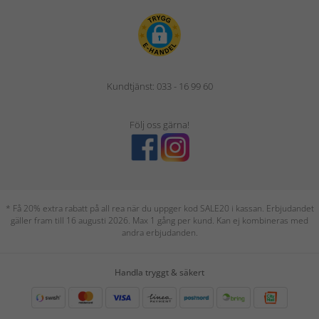
Kundtjänst: 033 - 16 99 60
Följ oss gärna!
* Få 20% extra rabatt på all rea när du uppger kod SALE20 i kassan. Erbjudandet
gäller fram till 16 augusti 2026. Max 1 gång per kund. Kan ej kombineras med
andra erbjudanden.
Handla tryggt & säkert