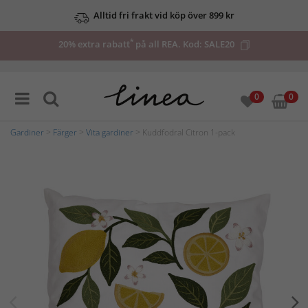
Alltid fri frakt vid köp över 899 kr
*
20% extra rabatt
på all REA. Kod:
SALE20
0
0
Gardiner
>
Färger
>
Vita gardiner
> Kuddfodral Citron 1-pack