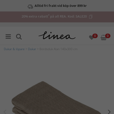
Alltid fri frakt vid köp över 899 kr
*
20% extra rabatt
på all REA. Kod:
SALE20
0
0
Dukar & löpare
>
Dukar
> Bordsduk Alan 140x300 cm