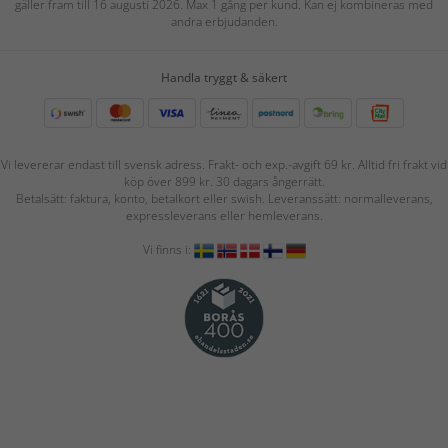
gäller fram till 16 augusti 2026. Max 1 gång per kund. Kan ej kombineras med
andra erbjudanden.
Handla tryggt & säkert
Vi levererar endast till svensk adress. Frakt- och exp.-avgift 69 kr. Alltid fri frakt vid
köp över 899 kr. 30 dagars ångerrätt.
Betalsätt: faktura, konto, betalkort eller swish. Leveranssätt: normalleverans,
expressleverans eller hemleverans.
Vi finns i: