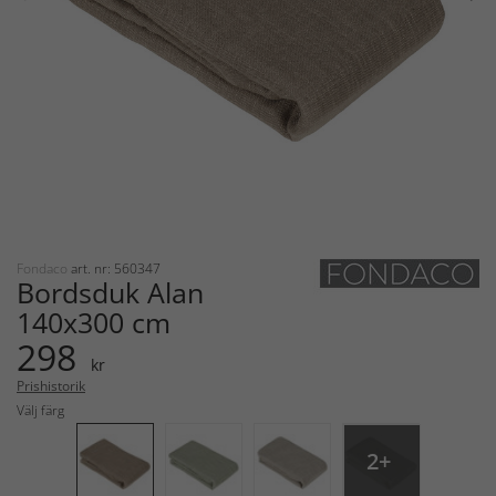
Fondaco
art. nr: 560347
Bordsduk Alan
140x300 cm
298
kr
Prishistorik
Välj färg
2+