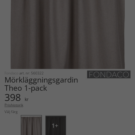
Fondaco
art. nr: 560322
Mörkläggningsgardin
Theo 1-pack
398
kr
Prishistorik
Välj färg
1+