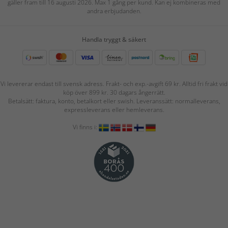
gäller fram till 16 augusti 2026. Max 1 gång per kund. Kan ej kombineras med
andra erbjudanden.
Handla tryggt & säkert
Vi levererar endast till svensk adress. Frakt- och exp.-avgift 69 kr. Alltid fri frakt vid
köp över 899 kr. 30 dagars ångerrätt.
Betalsätt: faktura, konto, betalkort eller swish. Leveranssätt: normalleverans,
expressleverans eller hemleverans.
Vi finns i: