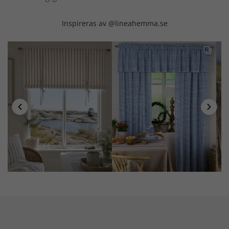
Inspireras av @lineahemma.se