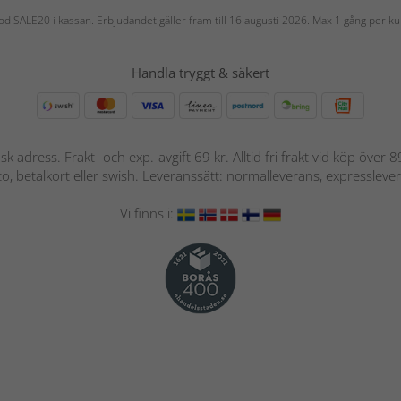
 kod SALE20 i kassan. Erbjudandet gäller fram till 16 augusti 2026. Max 1 gång per
Handla tryggt & säkert
nsk adress. Frakt- och exp.-avgift 69 kr. Alltid fri frakt vid köp över
nto, betalkort eller swish. Leveranssätt: normalleverans, expressleve
Vi finns i: