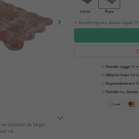
Linne
Rosa
Beställningsvara, skickas tidigast 1
Handla tryggt
Vi är
Alltid fri frakt
Vid k
Expressleverans
Få
Handla nu, betala
n variation av färger,
d i sl...