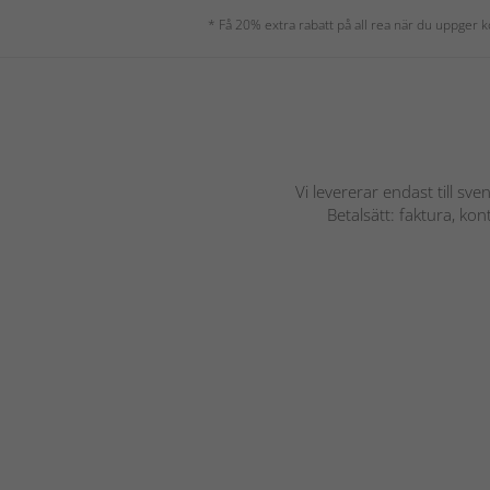
* Få 20% extra rabatt på all rea när du uppger
Vi levererar endast till sve
Betalsätt: faktura, ko