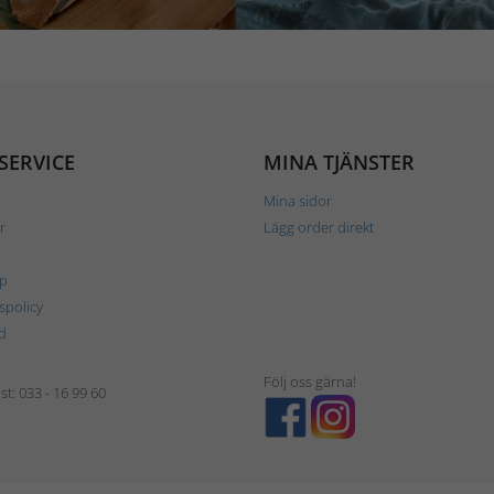
SERVICE
MINA TJÄNSTER
Mina sidor
r
Lägg order direkt
p
tspolicy
d
Följ oss gärna!
t: 033 - 16 99 60