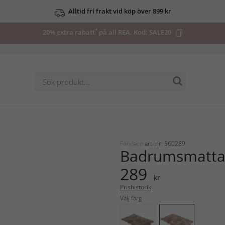
Alltid fri frakt vid köp över 899 kr
*
20% extra rabatt
på all REA. Kod:
SALE20
Fondaco
art. nr: 560289
Badrumsmatta 
289
kr
Prishistorik
Välj färg