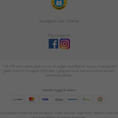
Kundtjänst: 033 - 16 99 60
Följ oss gärna!
* Få 20% extra rabatt på all rea när du uppger kod SALE20 i kassan. Erbjudandet
gäller fram till 16 augusti 2026. Max 1 gång per kund. Kan ej kombineras med
andra erbjudanden.
Handla tryggt & säkert
Vi levererar endast till svensk adress. Frakt- och exp.-avgift 69 kr. Alltid fri frakt vid
köp över 899 kr. 30 dagars ångerrätt.