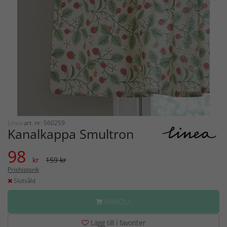
Linea
art. nr: 560259
Kanalkappa Smultron
98
kr
159 kr
Prishistorik
Slutsåld
HANDLA
Lägg till i favoriter