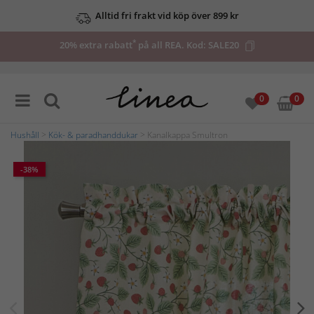
Alltid fri frakt vid köp över 899 kr
*
20% extra rabatt
på all REA. Kod:
SALE20
0
0
Hushåll
>
Kök- & paradhanddukar
> Kanalkappa Smultron
-38%