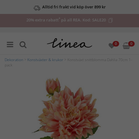
Alltid fri frakt vid köp över 899 kr
*
20% extra rabatt
på all REA. Kod:
SALE20
0
0
Dekoration
>
Konstväxter & krukor
> Konstväxt snittblomma Dahlia 70cm 1-
pack