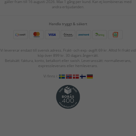
gäller fram till 16 augusti 2026. Max 1 gång per kund. Kan ej kombineras med
andra erbjudanden.
Handla tryggt & säkert
Vi levererar endast till svensk adress. Frakt- och exp.-avgift 69 kr. Alltid fri frakt vid
köp över 899 kr. 30 dagars ångerrätt.
Betalsätt: faktura, konto, betalkort eller swish. Leveranssätt: normalleverans,
expressleverans eller hemleverans.
Vi finns i: