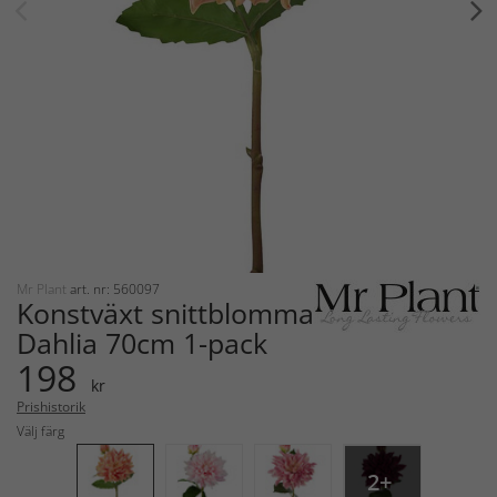
Mr Plant
art. nr: 560097
Konstväxt snittblomma
Dahlia 70cm 1-pack
198
kr
Prishistorik
Välj färg
2+