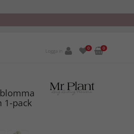
0
0
Logga in
ttblomma
m 1-pack