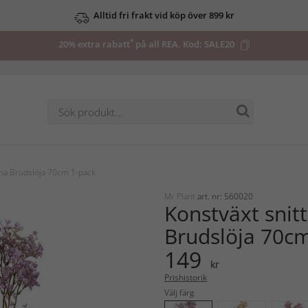
Alltid fri frakt vid köp över 899 kr
*
20% extra rabatt
på all REA. Kod:
SALE20
ma Brudslöja 70cm 1-pack
Mr Plant
art. nr: 560020
Konstväxt sni
Brudslöja 70c
149
kr
Prishistorik
Välj färg