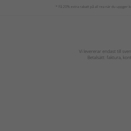
* Få 20% extra rabatt på all rea när du uppger
Vi levererar endast till sve
Betalsätt: faktura, ko