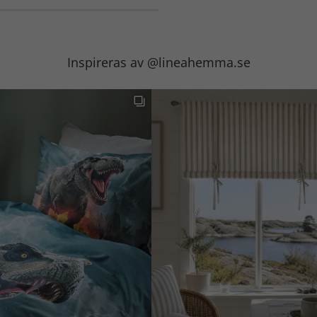
Inspireras av @lineahemma.se