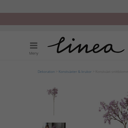
Meny
Dekoration
>
Konstväxter & krukor
> Konstväxt snittblom