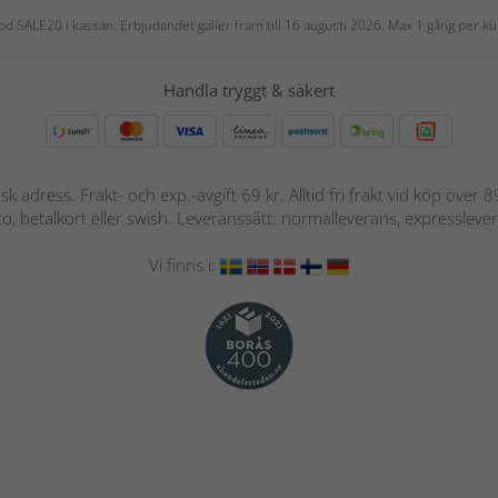
 kod SALE20 i kassan. Erbjudandet gäller fram till 16 augusti 2026. Max 1 gång per
Handla tryggt & säkert
nsk adress. Frakt- och exp.-avgift 69 kr. Alltid fri frakt vid köp över
nto, betalkort eller swish. Leveranssätt: normalleverans, expressleve
Vi finns i: