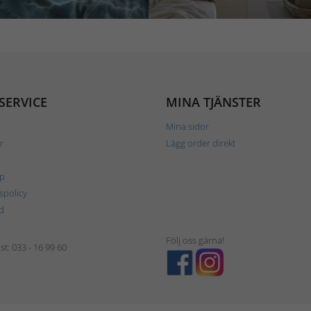
SERVICE
MINA TJÄNSTER
Mina sidor
r
Lägg order direkt
p
tspolicy
d
Följ oss gärna!
t: 033 - 16 99 60