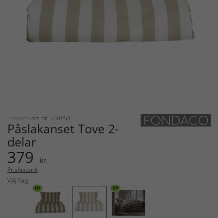
Fondaco
art. nr: 558654
Påslakanset Tove 2-
delar
379
kr
Prishistorik
Välj färg
NY
NY