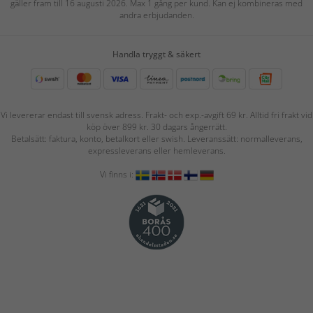
gäller fram till 16 augusti 2026. Max 1 gång per kund. Kan ej kombineras med
andra erbjudanden.
Handla tryggt & säkert
Vi levererar endast till svensk adress. Frakt- och exp.-avgift 69 kr. Alltid fri frakt vid
köp över 899 kr. 30 dagars ångerrätt.
Betalsätt: faktura, konto, betalkort eller swish. Leveranssätt: normalleverans,
expressleverans eller hemleverans.
Vi finns i: