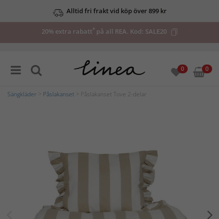
Alltid fri frakt vid köp över 899 kr
*
20% extra rabatt
på all REA. Kod:
SALE20
0
0
Sängkläder
>
Påslakanset
> Påslakanset Tove 2-delar