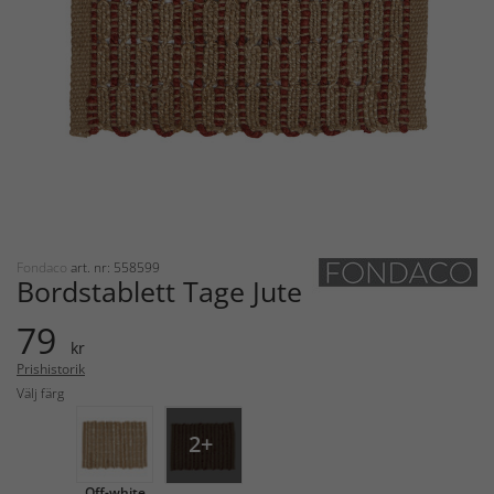
Fondaco
art. nr: 558599
Bordstablett Tage Jute
79
kr
Prishistorik
Välj färg
2+
Off-white