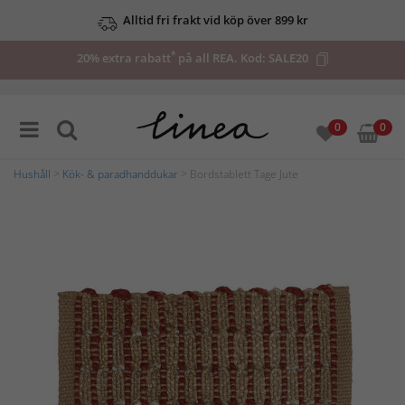
Alltid fri frakt vid köp över 899 kr
*
20% extra rabatt
på all REA. Kod:
SALE20
0
0
Hushåll
>
Kök- & paradhanddukar
> Bordstablett Tage Jute