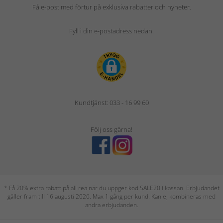
Få e-post med förtur på exklusiva rabatter och nyheter.
Fyll i din e-postadress nedan.
Kundtjänst: 033 - 16 99 60
Följ oss gärna!
* Få 20% extra rabatt på all rea när du uppger kod SALE20 i kassan. Erbjudandet
gäller fram till 16 augusti 2026. Max 1 gång per kund. Kan ej kombineras med
andra erbjudanden.