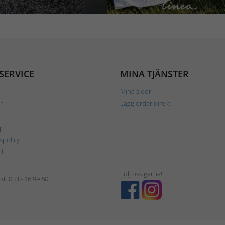
SERVICE
MINA TJÄNSTER
Mina sidor
r
Lägg order direkt
p
tspolicy
d
Följ oss gärna!
t: 033 - 16 99 60