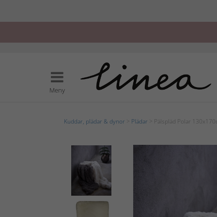
Meny
Kuddar, plädar & dynor
>
Plädar
> Pälspläd Polar 130x17