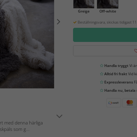
Greige
Off-white
Beställningsvara, skickas tidigast 1
Handla tryggt
Vi är
Alltid fri frakt
Vid k
Expressleverans
Få
Handla nu, betala
rt med denna härliga
skpäls som g...