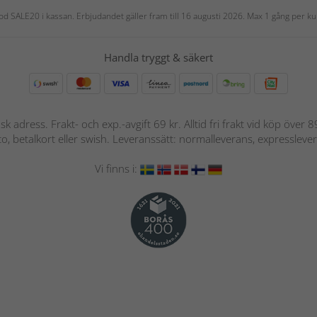
 kod SALE20 i kassan. Erbjudandet gäller fram till 16 augusti 2026. Max 1 gång per
Handla tryggt & säkert
nsk adress. Frakt- och exp.-avgift 69 kr. Alltid fri frakt vid köp över
nto, betalkort eller swish. Leveranssätt: normalleverans, expressleve
Vi finns i: