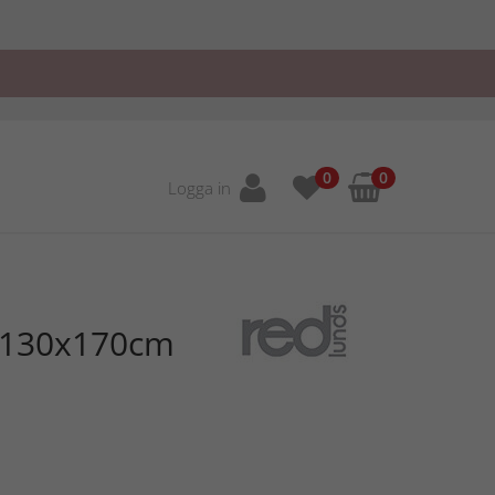
0
0
Logga in
r 130x170cm