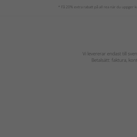
* Få 20% extra rabatt på all rea när du uppger
Vi levererar endast till sve
Betalsätt: faktura, ko