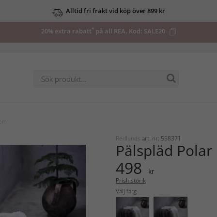
Alltid fri frakt vid köp över 899 kr
*
20% extra rabatt
på all REA. Kod:
SALE20
0cm
Redlunds
art. nr: 558371
Pälspläd Pola
498
kr
Prishistorik
Välj färg