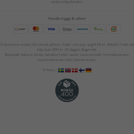
andra erbjudanden.
Handla tryggt & säkert
Vi levererar endast till svensk adress. Frakt- och exp.-avgift 69 kr. Alltid fri frakt vid
köp över 899 kr. 30 dagars ångerrätt.
Betalsätt: faktura, konto, betalkort eller swish. Leveranssätt: normalleverans,
expressleverans eller hemleverans.
Vi finns i: