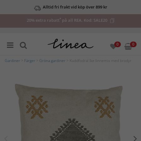
Alltid fri frakt vid köp över 899 kr
*
20% extra rabatt
på all REA. Kod:
SALE20
0
0
Gardiner
>
Färger
>
Gröna gardiner
> Kuddfodral Ike linnemix med brodyr