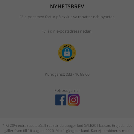
NYHETSBREV
Få e-post med förtur på exklusiva rabatter och nyheter.
Fyll i din e-postadress nedan.
Kundtjänst: 033 - 16 99 60
Följ oss gärna!
* Få 20% extra rabatt på all rea när du uppger kod SALE20 i kassan. Erbjudandet
gäller fram till 16 augusti 2026. Max 1 gång per kund. Kan ej kombineras med