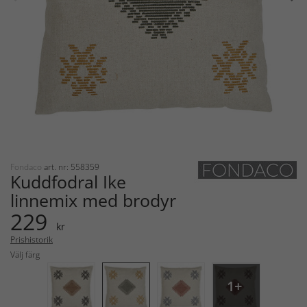
Fondaco
art. nr: 558359
Kuddfodral Ike
linnemix med brodyr
229
kr
Prishistorik
Välj färg
1+