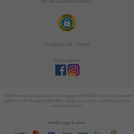
Fyll i din e-postadress nedan.
Kundtjänst: 033 - 16 99 60
Följ oss gärna!
* Få 20% extra rabatt på all rea när du uppger kod SALE20 i kassan. Erbjudandet
gäller fram till 16 augusti 2026. Max 1 gång per kund. Kan ej kombineras med
andra erbjudanden.
Handla tryggt & säkert