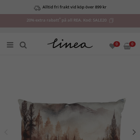
Alltid fri frakt vid köp över 899 kr
*
20% extra rabatt
på all REA. Kod:
SALE20
0
0