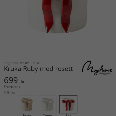
Mogihome
art. nr: 558185
Kruka Ruby med rosett
699
kr
Prishistorik
Välj färg
Beige
Creme
Röd