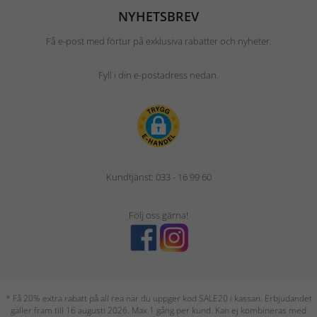
NYHETSBREV
Få e-post med förtur på exklusiva rabatter och nyheter.
Fyll i din e-postadress nedan.
Kundtjänst: 033 - 16 99 60
Följ oss gärna!
* Få 20% extra rabatt på all rea när du uppger kod SALE20 i kassan. Erbjudandet
gäller fram till 16 augusti 2026. Max 1 gång per kund. Kan ej kombineras med