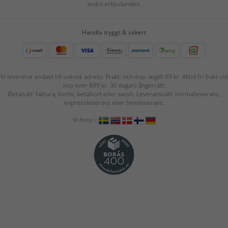
andra erbjudanden.
Handla tryggt & säkert
Vi levererar endast till svensk adress. Frakt- och exp.-avgift 69 kr. Alltid fri frakt vid
köp över 899 kr. 30 dagars ångerrätt.
Betalsätt: faktura, konto, betalkort eller swish. Leveranssätt: normalleverans,
expressleverans eller hemleverans.
Vi finns i: