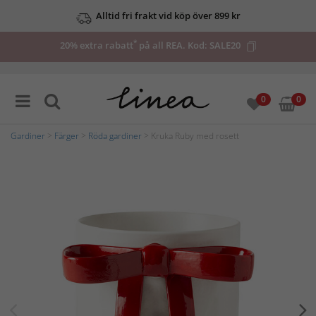
Alltid fri frakt vid köp över 899 kr
*
20% extra rabatt
på all REA. Kod:
SALE20
0
0
Gardiner
>
Färger
>
Röda gardiner
> Kruka Ruby med rosett