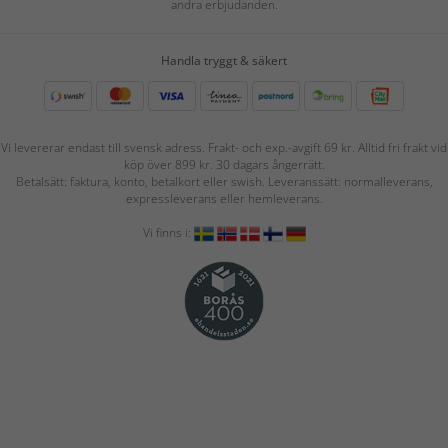
andra erbjudanden.
Handla tryggt & säkert
Vi levererar endast till svensk adress. Frakt- och exp.-avgift 69 kr. Alltid fri frakt vid
köp över 899 kr. 30 dagars ångerrätt.
Betalsätt: faktura, konto, betalkort eller swish. Leveranssätt: normalleverans,
expressleverans eller hemleverans.
Vi finns i: