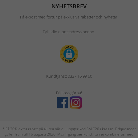
NYHETSBREV
Få e-post med förtur på exklusiva rabatter och nyheter.
Fyll i din e-postadress nedan.
Kundtjänst: 033 - 16 99 60
Följ oss gärna!
* Få 20% extra rabatt på all rea när du uppger kod SALE20 i kassan. Erbjudandet
gäller fram till 16 augusti 2026. Max 1 gång per kund. Kan ej kombineras med