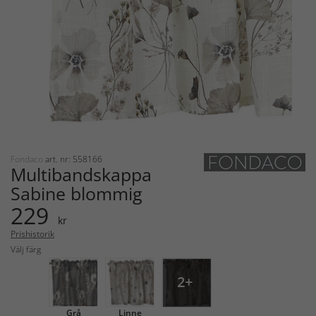
Fondaco
art. nr: 558166
Multibandskappa
Sabine blommig
229
kr
Prishistorik
Välj färg
2+
Grå
Linne