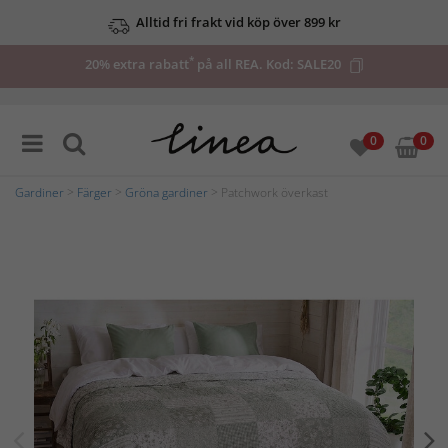
Alltid fri frakt vid köp över 899 kr
*
20% extra rabatt
på all REA. Kod:
SALE20
0
0
Gardiner
>
Färger
>
Gröna gardiner
> Patchwork överkast