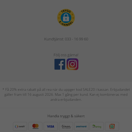
Kundtjänst: 033 - 16 99 60
Följ oss gärna!
* Få 20% extra rabatt på all rea när du uppger kod SALE20 i kassan. Erbjudandet
gäller fram till 16 augusti 2026. Max 1 gång per kund. Kan ej kombineras med
andra erbjudanden.
Handla tryggt & säkert