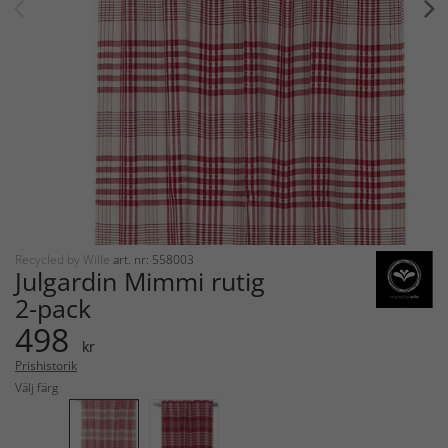
Recycled by Wille
art. nr: 558003
Julgardin Mimmi rutig
2-pack
498
kr
Prishistorik
Välj färg