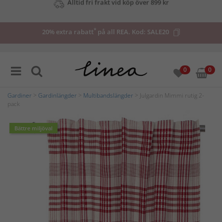
Upp till 50% på utvalda deals
*
20% extra rabatt
på all REA. Kod:
SALE20
0
0
Gardiner
>
Gardinlängder
>
Multibandslängder
> Julgardin Mimmi rutig 2-
pack
Bättre miljöval