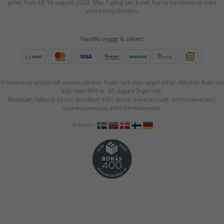
gäller fram till 16 augusti 2026. Max 1 gång per kund. Kan ej kombineras med
andra erbjudanden.
Handla tryggt & säkert
Vi levererar endast till svensk adress. Frakt- och exp.-avgift 69 kr. Alltid fri frakt vid
köp över 899 kr. 30 dagars ångerrätt.
Betalsätt: faktura, konto, betalkort eller swish. Leveranssätt: normalleverans,
expressleverans eller hemleverans.
Vi finns i: