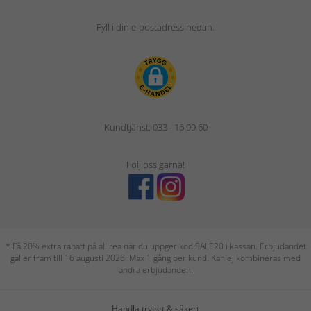
Fyll i din e-postadress nedan.
Kundtjänst: 033 - 16 99 60
Följ oss gärna!
* Få 20% extra rabatt på all rea när du uppger kod SALE20 i kassan. Erbjudandet
gäller fram till 16 augusti 2026. Max 1 gång per kund. Kan ej kombineras med
andra erbjudanden.
Handla tryggt & säkert