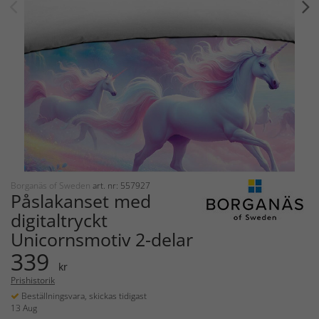
Borganäs of Sweden
art. nr: 557927
Påslakanset med
digitaltryckt
Unicornsmotiv 2-delar
339
kr
Prishistorik
Beställningsvara, skickas tidigast
13 Aug