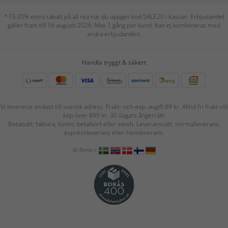
* Få 20% extra rabatt på all rea när du uppger kod SALE20 i kassan. Erbjudandet
gäller fram till 16 augusti 2026. Max 1 gång per kund. Kan ej kombineras med
andra erbjudanden.
Handla tryggt & säkert
Vi levererar endast till svensk adress. Frakt- och exp.-avgift 69 kr. Alltid fri frakt vid
köp över 899 kr. 30 dagars ångerrätt.
Betalsätt: faktura, konto, betalkort eller swish. Leveranssätt: normalleverans,
expressleverans eller hemleverans.
Vi finns i: