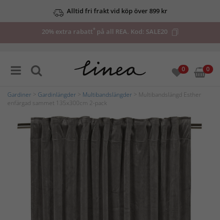
Alltid fri frakt vid köp över 899 kr
*
20% extra rabatt
på all REA. Kod:
SALE20
0
0
Gardiner
>
Gardinlängder
>
Multibandslängder
> Multibandslängd Esther
enfärgad sammet 135x300cm 2-pack