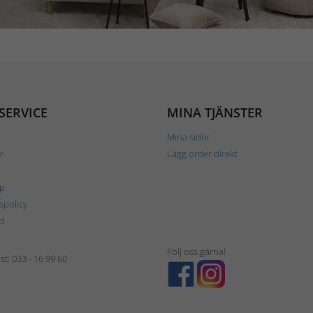
SERVICE
MINA TJÄNSTER
Mina sidor
r
Lägg order direkt
p
tspolicy
d
Följ oss gärna!
t: 033 - 16 99 60