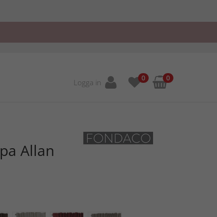
0
0
Logga in
pa Allan