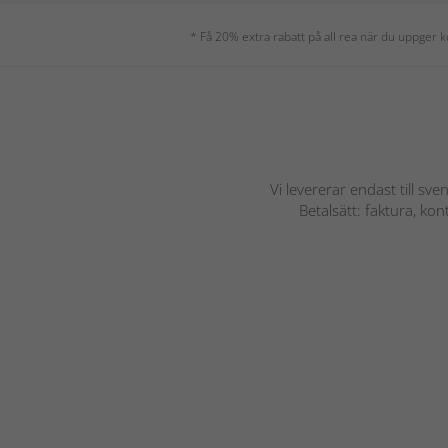
* Få 20% extra rabatt på all rea när du uppger
Vi levererar endast till sve
Betalsätt: faktura, ko