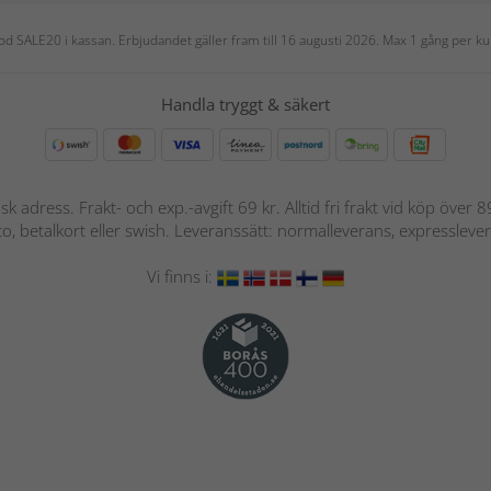
 kod SALE20 i kassan. Erbjudandet gäller fram till 16 augusti 2026. Max 1 gång per
Handla tryggt & säkert
nsk adress. Frakt- och exp.-avgift 69 kr. Alltid fri frakt vid köp över
nto, betalkort eller swish. Leveranssätt: normalleverans, expressleve
Vi finns i: