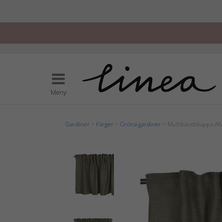
Meny
Gardiner
>
Färger
>
Gröna gardiner
> Multibandskappa All