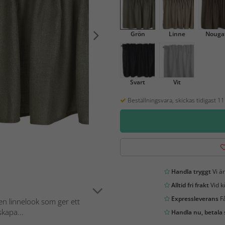
Grön
Linne
Nouga
Svart
Vit
Beställningsvara, skickas tidigast 1
Handla tryggt
Vi är
Alltid fri frakt
Vid k
Expressleverans
Få
 en linnelook som ger ett
skapa...
Handla nu, betala