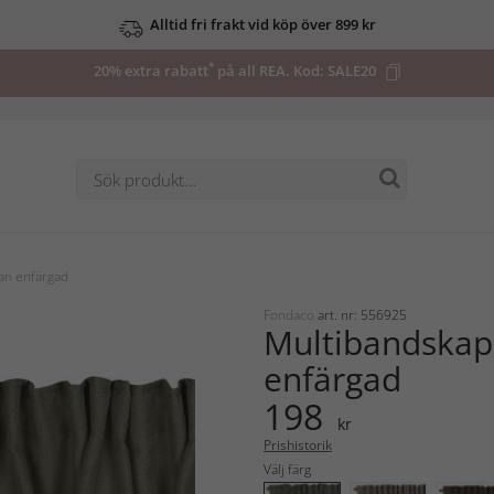
Alltid fri frakt vid köp över 899 kr
*
20% extra rabatt
på all REA. Kod:
SALE20
an enfärgad
Fondaco
art. nr: 556925
Multibandskap
enfärgad
198
kr
Prishistorik
Välj färg