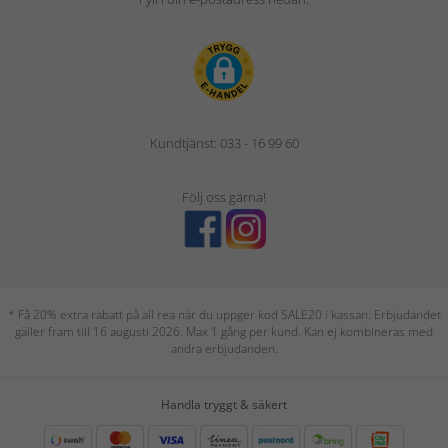
Kundtjänst: 033 - 16 99 60
Följ oss gärna!
* Få 20% extra rabatt på all rea när du uppger kod SALE20 i kassan. Erbjudandet
gäller fram till 16 augusti 2026. Max 1 gång per kund. Kan ej kombineras med
andra erbjudanden.
Handla tryggt & säkert