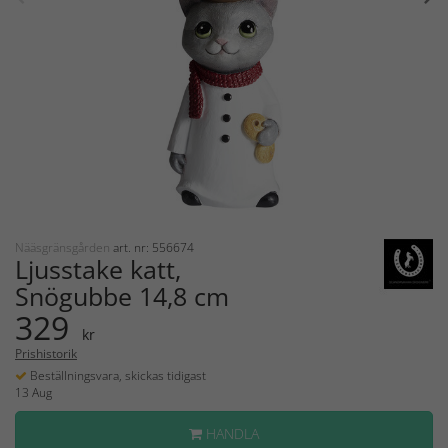
Nääsgränsgården
art. nr: 556674
Ljusstake katt,
Snögubbe 14,8 cm
329
kr
Prishistorik
Beställningsvara, skickas tidigast
13 Aug
HANDLA