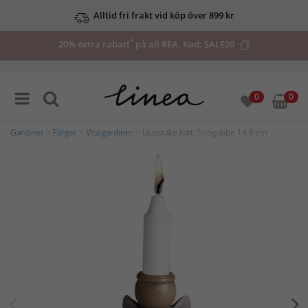
Alltid fri frakt vid köp över 899 kr
*
20% extra rabatt
på all REA. Kod:
SALE20
0
0
Gardiner
>
Färger
>
Vita gardiner
> Ljusstake katt, Snögubbe 14,8 cm