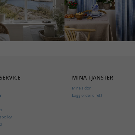
SERVICE
MINA TJÄNSTER
Mina sidor
r
Lägg order direkt
p
tspolicy
d