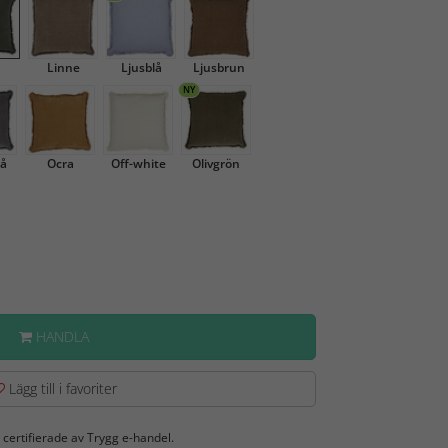
Linne
Ljusblå
Ljusbrun
NY
å
Ocra
Off-white
Olivgrön
HANDLA
Lägg till i favoriter
 certifierade av Trygg e-handel.