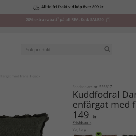
Alltid fri frakt vid köp över 899 kr
*
20% extra rabatt
på all REA. Kod:
SALE20
färgat med frans 1-pack
Fondaco
art. nr: 556617
Kuddfodral Da
enfärgat med f
149
kr
Prishistorik
Välj färg
NY