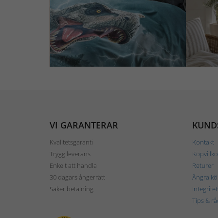
VI GARANTERAR
KUND
Kvalitetsgaranti
Kontakt
Trygg leverans
Köpvillko
Enkelt att handla
Returer
30 dagars ångerrätt
Ångra kö
Säker betalning
Integrite
Tips & rå