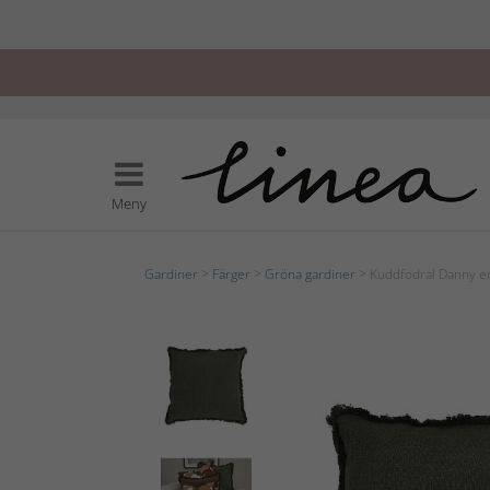
Meny
Gardiner
>
Färger
>
Gröna gardiner
> Kuddfodral Danny en