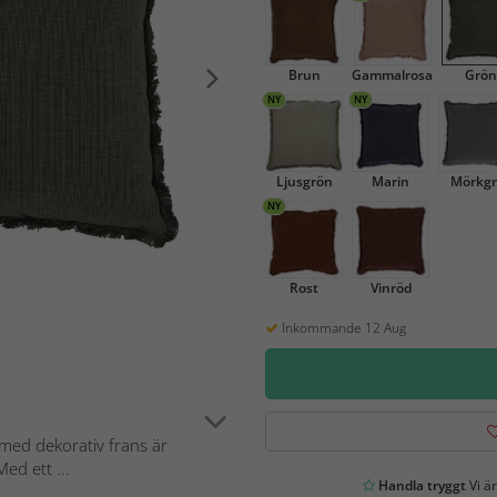
Brun
Gammalrosa
Grön
NY
NY
Ljusgrön
Marin
Mörkgr
NY
Rost
Vinröd
Inkommande 12 Aug
med dekorativ frans är
ed ett ...
Handla tryggt
Vi är