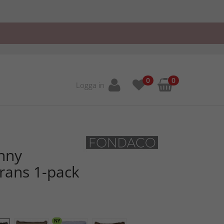
0
0
Logga in
nny
rans 1-pack
NY