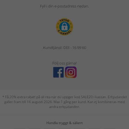
Fyll i din e-postadress nedan.
Kundtjänst: 033 - 16 99 60
Följ oss gärna!
* Få 20% extra rabatt på all rea när du uppger kod SALE20 i kassan. Erbjudandet
gäller fram till 16 augusti 2026. Max 1 gång per kund. Kan ej kombineras med
andra erbjudanden.
Handla tryggt & säkert