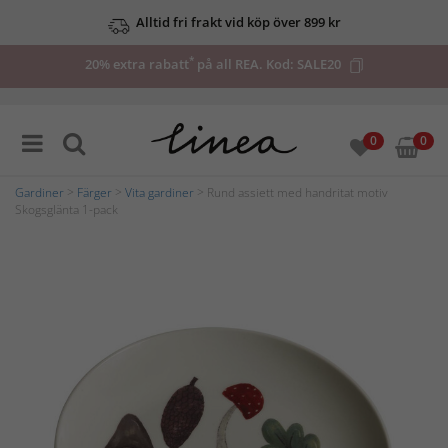
Alltid fri frakt vid köp över 899 kr
*
20% extra rabatt
på all REA. Kod:
SALE20
0
0
Gardiner
>
Färger
>
Vita gardiner
> Rund assiett med handritat motiv
Skogsglänta 1-pack