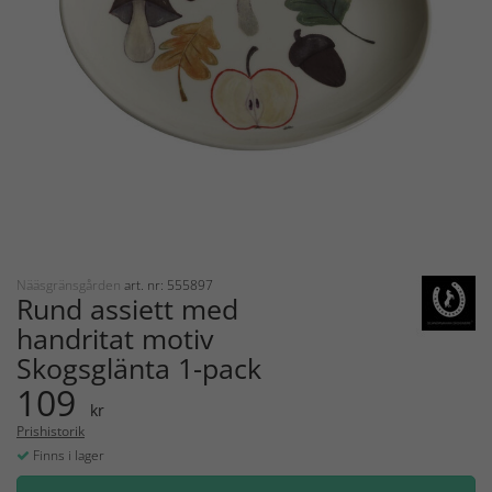
Nääsgränsgården
art. nr: 555897
Rund assiett med
handritat motiv
Skogsglänta 1-pack
109
kr
Prishistorik
Finns i lager