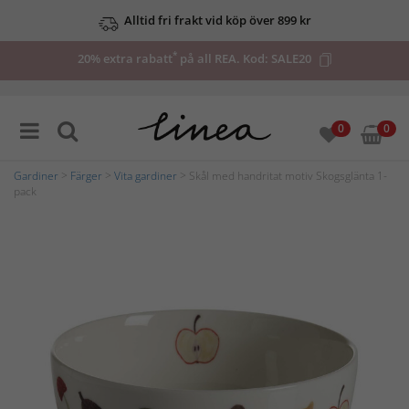
Alltid fri frakt vid köp över 899 kr
*
20% extra rabatt
på all REA. Kod:
SALE20
0
0
Gardiner
>
Färger
>
Vita gardiner
> Skål med handritat motiv Skogsglänta 1-
pack