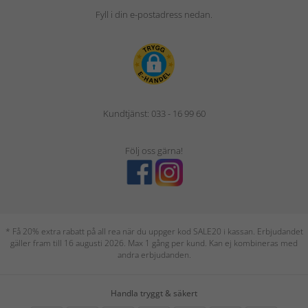
Fyll i din e-postadress nedan.
Kundtjänst: 033 - 16 99 60
Följ oss gärna!
* Få 20% extra rabatt på all rea när du uppger kod SALE20 i kassan. Erbjudandet
gäller fram till 16 augusti 2026. Max 1 gång per kund. Kan ej kombineras med
andra erbjudanden.
Handla tryggt & säkert