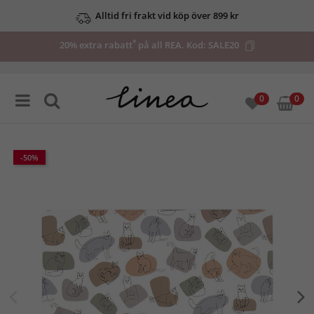
Alltid fri frakt vid köp över 899 kr
*
20% extra rabatt
på all REA. Kod:
SALE20
0
0
-50%