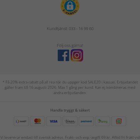
Kundtjänst: 033 - 16 99 60
Följ oss gärna!
* Få 20% extra rabatt på all rea när du uppger kod SALE20 i kassan. Erbjudandet
gäller fram till 16 augusti 2026. Max 1 gång per kund. Kan ej kombineras med
andra erbjudanden.
Handla tryggt & säkert
Vi levererar endast till svensk adress. Frakt- och exp.-avgift 69 kr. Alltid fri frakt vid