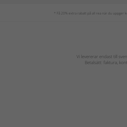
* Få 20% extra rabatt på all rea när du uppger
Vi levererar endast till sve
Betalsätt: faktura, ko