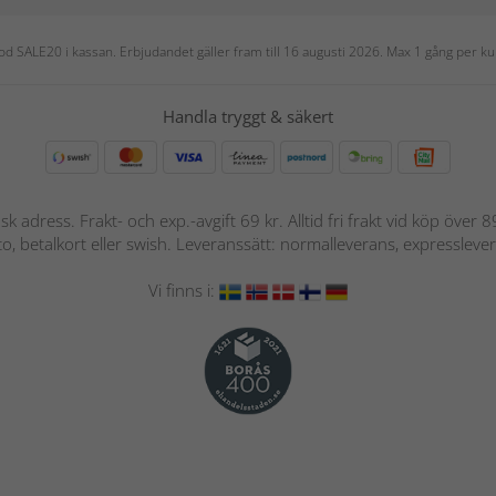
 kod SALE20 i kassan. Erbjudandet gäller fram till 16 augusti 2026. Max 1 gång per
Handla tryggt & säkert
nsk adress. Frakt- och exp.-avgift 69 kr. Alltid fri frakt vid köp över
nto, betalkort eller swish. Leveranssätt: normalleverans, expressleve
Vi finns i: