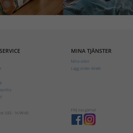
SERVICE
MINA TJÄNSTER
Mina sidor
r
Lägg order direkt
p
tspolicy
d
Följ oss gärna!
t: 033 - 16 99 60