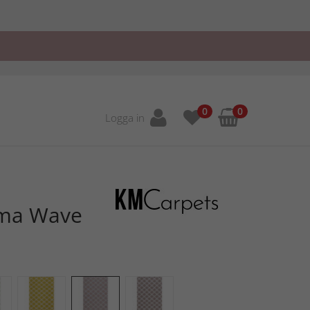
0
0
Logga in
lma Wave