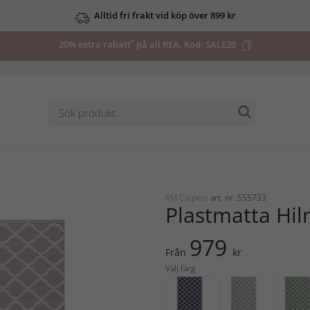
Alltid fri frakt vid köp över 899 kr
*
20% extra rabatt
på all REA. Kod:
SALE20
KM Carpets
art. nr: 555733
Plastmatta Hi
979
Från
kr
Välj färg