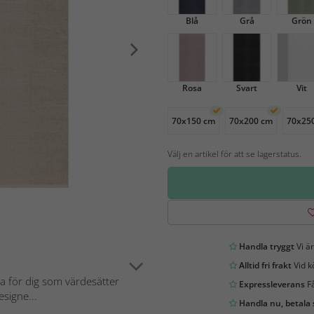
Blå
Grå
Grön
Rosa
Svart
Vit
70x150 cm
70x200 cm
70x25
Välj en artikel för att se lagerstatus.
Handla tryggt
Vi är
Alltid fri frakt
Vid k
ta för dig som värdesätter
Expressleverans
Få
signe...
Handla nu, betala