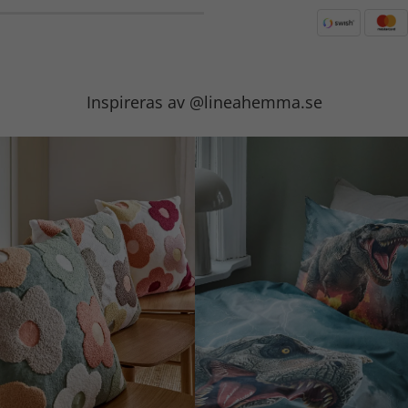
Inspireras av @lineahemma.se