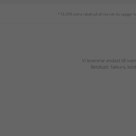
* Få 20% extra rabatt på all rea när du uppger
Vi levererar endast till sve
Betalsätt: faktura, ko