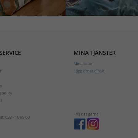
SERVICE
MINA TJÄNSTER
Mina sidor
r
Lägg order direkt
p
tspolicy
d
Följ oss gärna!
t: 033 - 16 99 60