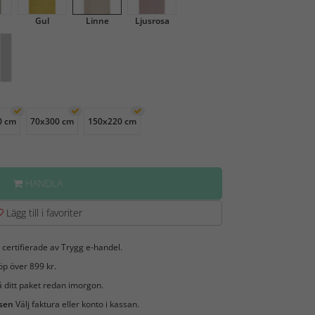
Gul
Linne
Ljusrosa
0 cm
70x300 cm
150x220 cm
HANDLA
Lägg till i favoriter
 certifierade av Trygg e-handel.
öp över 899 kr.
 ditt paket redan imorgon.
 sen
Välj faktura eller konto i kassan.