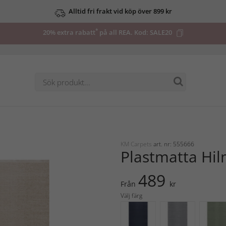
Alltid fri frakt vid köp över 899 kr
*
20% extra rabatt
på all REA. Kod:
SALE20
KM Carpets
art. nr: 555666
Plastmatta Hil
489
Från
kr
Välj färg