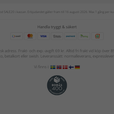
 kod SALE20 i kassan. Erbjudandet gäller fram till 16 augusti 2026. Max 1 gång per
Handla tryggt & säkert
nsk adress. Frakt- och exp.-avgift 69 kr. Alltid fri frakt vid köp över
nto, betalkort eller swish. Leveranssätt: normalleverans, expressleve
Vi finns i: