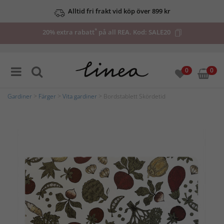
Alltid fri frakt vid köp över 899 kr
*
20% extra rabatt
på all REA. Kod:
SALE20
0
0
Gardiner
>
Färger
>
Vita gardiner
> Bordstablett Skördetid