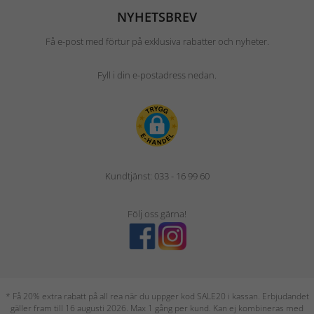
NYHETSBREV
Få e-post med förtur på exklusiva rabatter och nyheter.
Fyll i din e-postadress nedan.
Kundtjänst: 033 - 16 99 60
Följ oss gärna!
* Få 20% extra rabatt på all rea när du uppger kod SALE20 i kassan. Erbjudandet
gäller fram till 16 augusti 2026. Max 1 gång per kund. Kan ej kombineras med