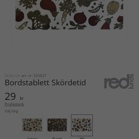
Redlunds
art. nr: 555637
Bordstablett Skördetid
29
kr
Prishistorik
Välj färg
Linne
Svart
Vit