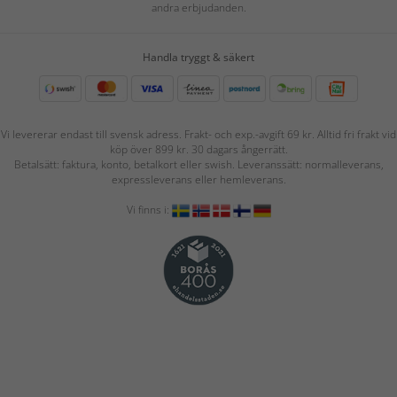
andra erbjudanden.
Handla tryggt & säkert
Vi levererar endast till svensk adress. Frakt- och exp.-avgift 69 kr. Alltid fri frakt vid
köp över 899 kr. 30 dagars ångerrätt.
Betalsätt: faktura, konto, betalkort eller swish. Leveranssätt: normalleverans,
expressleverans eller hemleverans.
Vi finns i: