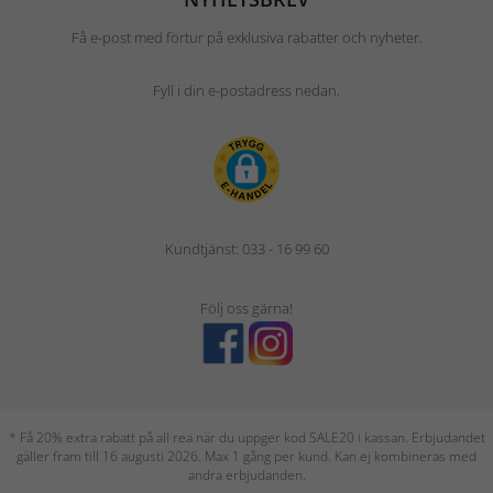
Få e-post med förtur på exklusiva rabatter och nyheter.
Fyll i din e-postadress nedan.
Kundtjänst: 033 - 16 99 60
Följ oss gärna!
* Få 20% extra rabatt på all rea när du uppger kod SALE20 i kassan. Erbjudandet
gäller fram till 16 augusti 2026. Max 1 gång per kund. Kan ej kombineras med
andra erbjudanden.