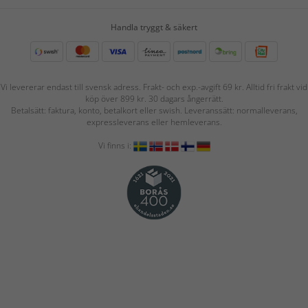
Handla tryggt & säkert
Vi levererar endast till svensk adress. Frakt- och exp.-avgift 69 kr. Alltid fri frakt vid
köp över 899 kr. 30 dagars ångerrätt.
Betalsätt: faktura, konto, betalkort eller swish. Leveranssätt: normalleverans,
expressleverans eller hemleverans.
Vi finns i: