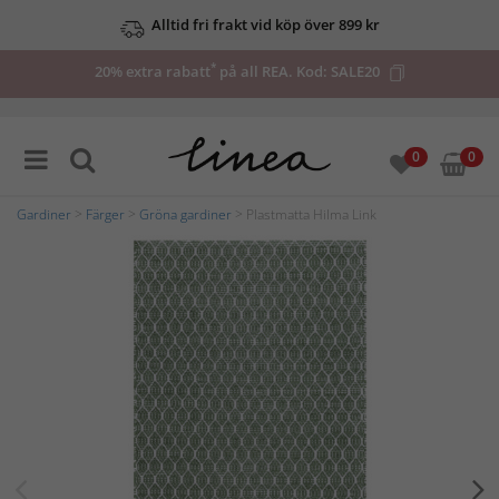
Alltid fri frakt vid köp över 899 kr
*
20% extra rabatt
på all REA. Kod:
SALE20
0
0
Gardiner
>
Färger
>
Gröna gardiner
> Plastmatta Hilma Link