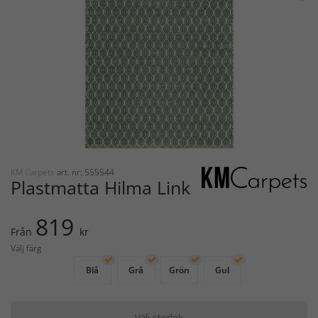
KM Carpets
art. nr: 555544
Plastmatta Hilma Link
819
Från
kr
Välj färg
Blå
Grå
Grön
Gul
Välj storlek