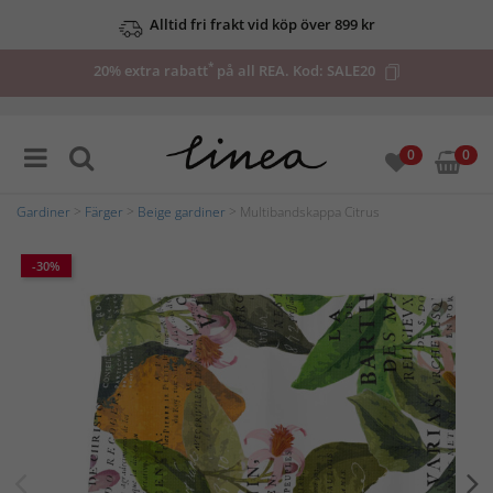
Alltid fri frakt vid köp över 899 kr
*
20% extra rabatt
på all REA. Kod:
SALE20
0
0
Gardiner
>
Färger
>
Beige gardiner
> Multibandskappa Citrus
-30%