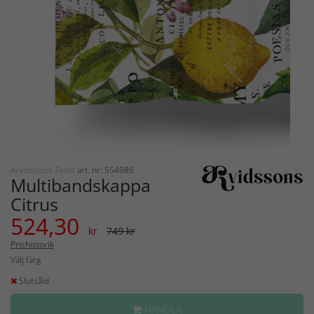
Arvidssons Textil
art. nr: 554986
Multibandskappa
Citrus
524,30
kr
749 kr
Prishistorik
Välj färg
Slutsåld
HANDLA