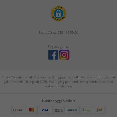
Kundtjänst: 033 - 16 99 60
Följ oss gärna!
* Få 20% extra rabatt på all rea när du uppger kod SALE20 i kassan. Erbjudandet
gäller fram till 16 augusti 2026. Max 1 gång per kund. Kan ej kombineras med
andra erbjudanden.
Handla tryggt & säkert