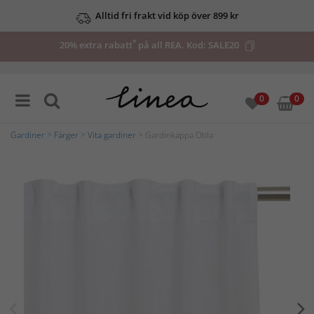
Alltid fri frakt vid köp över 899 kr
*
20% extra rabatt
på all REA. Kod:
SALE20
0
0
Gardiner
>
Färger
>
Vita gardiner
> Gardinkappa Otila