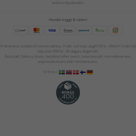
andra erbjudanden.
Handla tryggt & säkert
Vi levererar endast till svensk adress. Frakt- och exp.-avgift 69 kr. Alltid fri frakt vid
köp över 899 kr. 30 dagars ångerrätt.
Betalsätt: faktura, konto, betalkort eller swish. Leveranssätt: normalleverans,
expressleverans eller hemleverans.
Vi finns i: