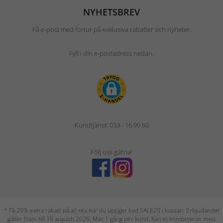
NYHETSBREV
Få e-post med förtur på exklusiva rabatter och nyheter.
Fyll i din e-postadress nedan.
Kundtjänst: 033 - 16 99 60
Följ oss gärna!
* Få 20% extra rabatt på all rea när du uppger kod SALE20 i kassan. Erbjudandet
gäller fram till 16 augusti 2026. Max 1 gång per kund. Kan ej kombineras med