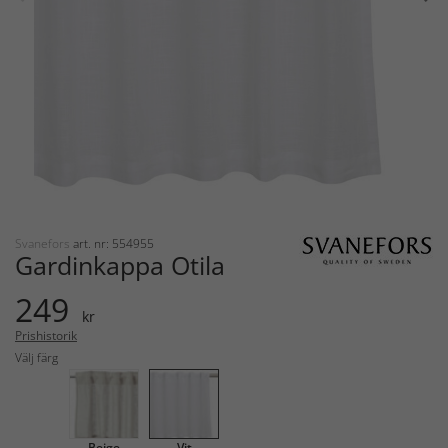
Svanefors
art. nr: 554955
Gardinkappa Otila
249
kr
Prishistorik
Välj färg
Beige
Vit