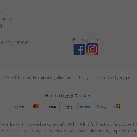
p
tspolicy
d
Följ oss gärna!
t: 033 - 16 99 60
 kod SALE20 i kassan. Erbjudandet gäller fram till 16 augusti 2026. Max 1 gång per
Handla tryggt & säkert
nsk adress. Frakt- och exp.-avgift 69 kr. Alltid fri frakt vid köp över
nto, betalkort eller swish. Leveranssätt: normalleverans, expressleve