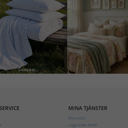
SERVICE
MINA TJÄNSTER
Mina sidor
r
Lägg order direkt