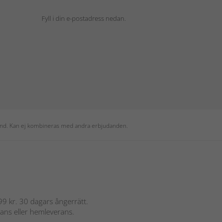
Fyll i din e-postadress nedan.
 kund. Kan ej kombineras med andra erbjudanden.
 899 kr. 30 dagars ångerrätt.
rans eller hemleverans.