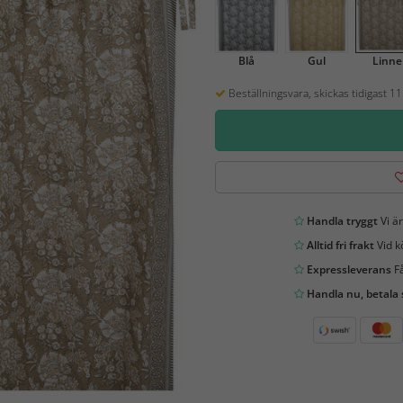
Blå
Gul
Linne
Beställningsvara, skickas tidigast 1
Handla tryggt
Vi är
Alltid fri frakt
Vid k
Expressleverans
Få
Handla nu, betala