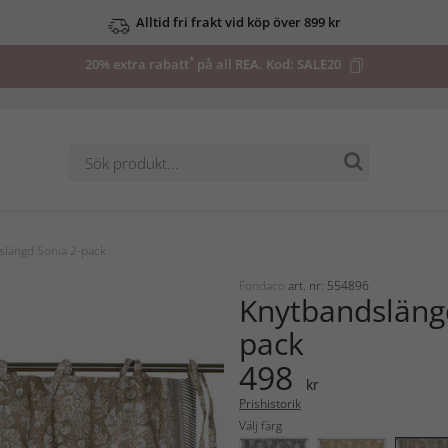
Alltid fri frakt vid köp över 899 kr
*
20% extra rabatt
på all REA. Kod:
SALE20
längd Sonia 2-pack
Fondaco
art. nr: 554896
Knytbandsläng
pack
498
kr
Prishistorik
Välj färg