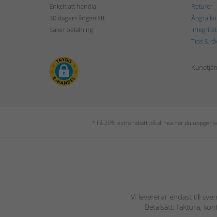
Enkelt att handla
Returer
30 dagars ångerrätt
Ångra kö
Säker betalning
Integrite
Tips & rå
Kundtjäns
* Få 20% extra rabatt på all rea när du uppger
Vi levererar endast till sve
Betalsätt: faktura, ko