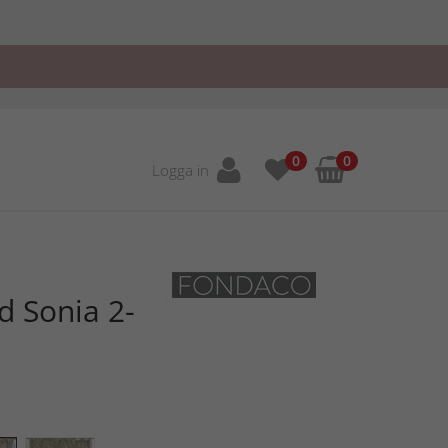
0
0
Logga in
d Sonia 2-