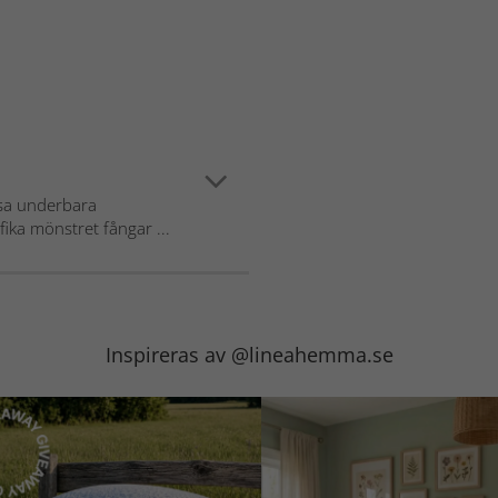
ssa underbara
ika mönstret fångar ...
Inspireras av @lineahemma.se