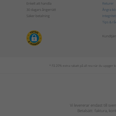
Enkelt att handla
Returer
30 dagars ångerrätt
Ångra kö
Säker betalning
Integrite
Tips & rå
Kundtjäns
* Få 20% extra rabatt på all rea när du uppger
Vi levererar endast till sve
Betalsätt: faktura, ko