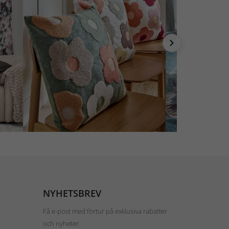
NYHETSBREV
Få e-post med förtur på exklusiva rabatter
och nyheter.