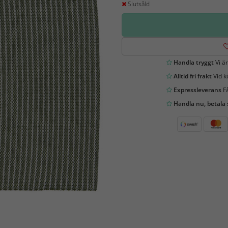
Slutsåld
Handla tryggt
Vi är
Alltid fri frakt
Vid k
Expressleverans
Få
Handla nu, betala