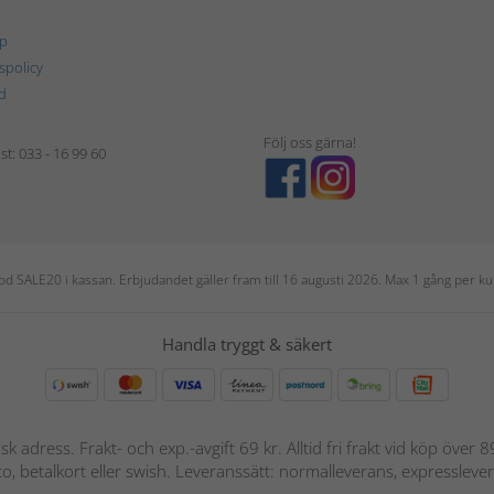
p
tspolicy
d
Följ oss gärna!
t: 033 - 16 99 60
 kod SALE20 i kassan. Erbjudandet gäller fram till 16 augusti 2026. Max 1 gång per
Handla tryggt & säkert
nsk adress. Frakt- och exp.-avgift 69 kr. Alltid fri frakt vid köp över
nto, betalkort eller swish. Leveranssätt: normalleverans, expressleve