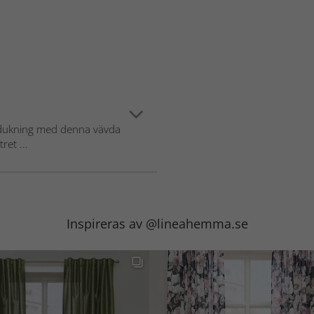
n dukning med denna vävda
ret ...
Inspireras av @lineahemma.se