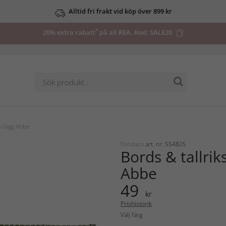
Alltid fri frakt vid köp över 899 kr
*
20% extra rabatt
på all REA. Kod:
SALE20
erlägg Abbe
Fondaco
art. nr: 554825
Bords & tallri
Abbe
49
kr
Prishistorik
Välj färg