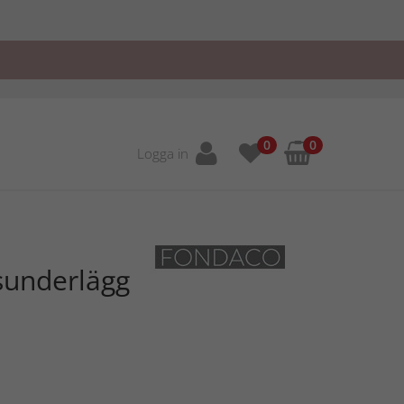
0
0
Logga in
ksunderlägg