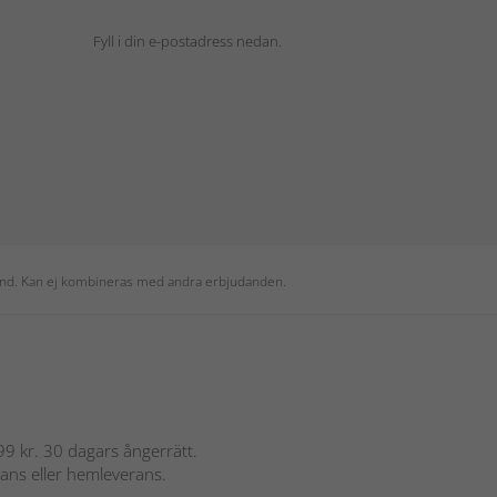
Fyll i din e-postadress nedan.
 kund. Kan ej kombineras med andra erbjudanden.
 899 kr. 30 dagars ångerrätt.
rans eller hemleverans.