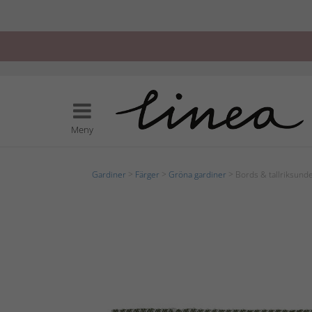
Meny
Gardiner
>
Färger
>
Gröna gardiner
> Bords & tallriksund